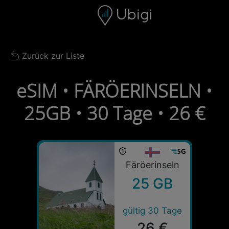
Skip to content
Inhalt
Navigationsleiste
Fußzeile
Zurück zur Liste
Back to list
eSIM • FÄRÖERINSELN •
25GB • 30 Tage • 26 €
Färöerinseln
25 GB
gültig 30 Tage
26 €