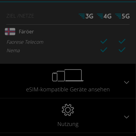
ZIEL
/NETZE
Färöer
Faorese Telecom
Nema
eSIM-kompatible
Geräte
ansehen
Nutzung