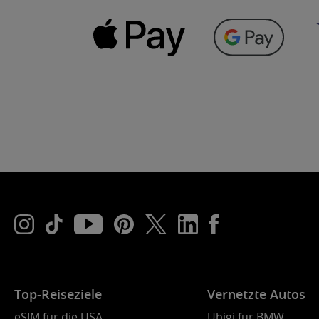
Top-Reiseziele
Vernetzte Autos
eSIM für die USA
Ubigi für BMW