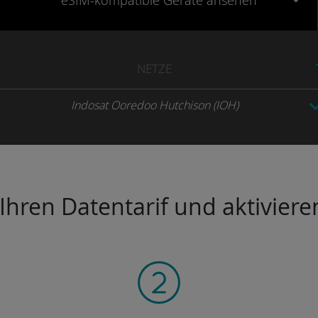
eSIM-kompatible
Geräte
ansehen
NETZE
Indosat Ooredoo Hutchison (IOH)
hren Datentarif und aktivieren 