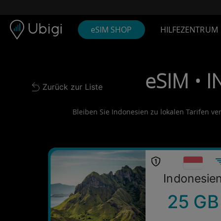
Skip to content
Inhalt
Navigationsleiste
Fußzeile
eSIM SHOP
HILFEZENTRUM
eSIM • I
Zurück zur Liste
Back to list
Bleiben Sie Indonesien zu lokalen Tarifen ve
Indonesie
25 GB