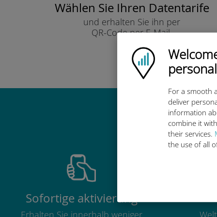
Wählen Sie Ihren Datentarife
und erhalten Sie ihn per
QR-Code per E-Mail.
Schnell!
Welcome!
Ubigi logo
personal
For a smooth a
deliver persona
information ab
Warum ist d
combine it with
their services.
the use of all 
Sofortige aktivierung
Erhalten Sie innerhalb weniger
Welt