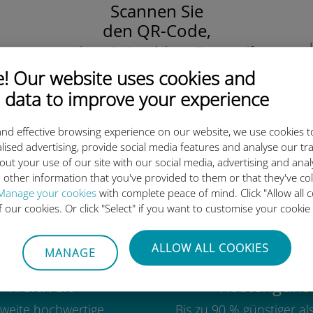
Scannen Sie
den QR-Code,
um Ihre eSIM und Ihren Datentarife
zu aktivieren.
 Our website uses cookies and
Einfach!
 data to improve your experience
nd effective browsing experience on our website, we use cookies t
lised advertising, provide social media features and analyse our tra
out your use of our site with our social media, advertising and ana
ie internationale Ubigi eSIM 
 other information that you've provided to them or that they've co
Manage your cookies
with complete peace of mind. Click "Allow all c
of our cookies. Or click "Select" if you want to customise your cookie
ALLOW ALL COOKIES
MANAGE
Weltweit
Kostengünst
weite hochwertige
Bis zu 90 % günstiger a