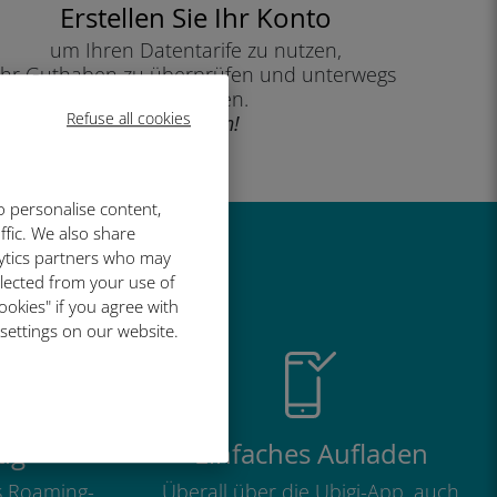
Erstellen Sie Ihr Konto
um Ihren Datentarife zu nutzen,
Ihr Guthaben zu überprüfen und unterwegs
aufzuladen.
Refuse all cookies
Genießen!
o personalise content,
ffic. We also share
lytics partners who may
so großartig
llected from your use of
ookies" if you agree with
 settings on our website.
ig
Einfaches Aufladen
ls Roaming-
Überall über die Ubigi-App, auch