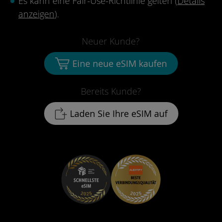
Es kann eine Fair-Use-Richtlinie gelten (
Details
anzeigen
).
Neuer Kunde?
Eine neue eSIM kaufen
Bereits Kunde?
Laden Sie Ihre eSIM auf