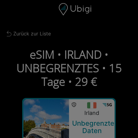
Skip to content
Inhalt
Navigationsleiste
Fußzeile
Zurück zur Liste
Back to list
eSIM • IRLAND •
UNBEGRENZTES • 15
Tage • 29 €
Irland
Unbegrenzte
Daten