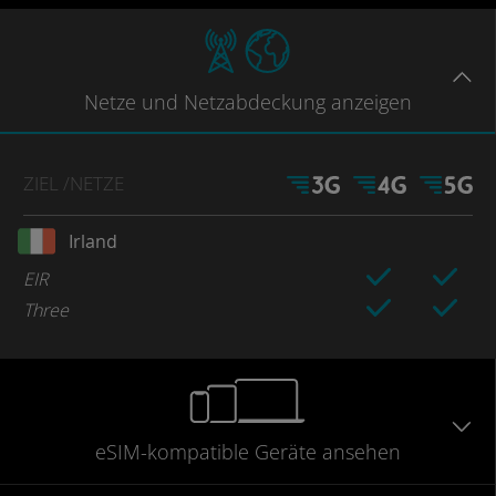
Netze
und Netzabdeckung
anzeigen
ZIEL
/NETZE
Irland
EIR
Three
eSIM-kompatible
Geräte
ansehen