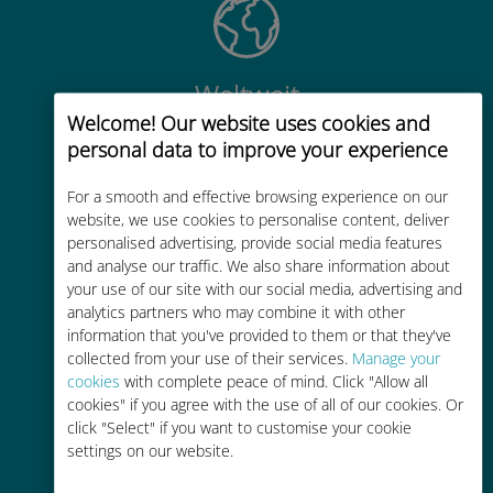
Weltweit
Welcome! Our website uses cookies and
Weltweite hochwertige
personal data to improve your experience
Mobilfunkkonnektivität in über 200
Reiseziele
For a smooth and effective browsing experience on our
website, we use cookies to personalise content, deliver
personalised advertising, provide social media features
and analyse our traffic. We also share information about
your use of our site with our social media, advertising and
analytics partners who may combine it with other
Kostengünstig
information that you've provided to them or that they've
collected from your use of their services.
Manage your
Bis zu 90 % günstiger als Roaming-
cookies
with complete peace of mind. Click "Allow all
Gebühren bei Ihrem bisherigen
cookies" if you agree with the use of all of our cookies. Or
Anbieter
click "Select" if you want to customise your cookie
settings on our website.