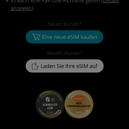
Es kann eine Fair-Use-Richtlinie gelten (
Details
anzeigen
).
Neuer Kunde?
Eine neue eSIM kaufen
Bereits Kunde?
Laden Sie Ihre eSIM auf