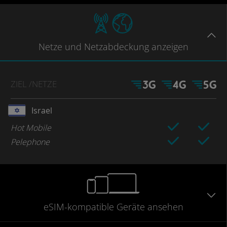
Netze
und Netzabdeckung
anzeigen
ZIEL
/NETZE
Israel
Hot Mobile
Pelephone
eSIM-kompatible
Geräte
ansehen