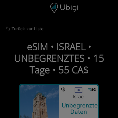
Skip to content
Inhalt
Navigationsleiste
Fußzeile
Zurück zur Liste
Back to list
eSIM • ISRAEL •
UNBEGRENZTES • 15
Tage • 55 CA$
Israel
Unbegrenzte
Daten