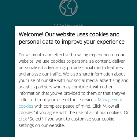
Weltweit
Welcome! Our website uses cookies and
Weltweite hochwertige
personal data to improve your experience
Mobilfunkkonnektivität in über 200
Reiseziele
For a smooth and effective browsing experience on our
website, we use cookies to personalise content, deliver
personalised advertising, provide social media features
and analyse our traffic. We also share information about
your use of our site with our social media, advertising and
analytics partners who may combine it with other
Kostengünstig
information that you've provided to them or that they've
collected from your use of their services.
Manage your
Bis zu 90 % günstiger als Roaming-
cookies
with complete peace of mind. Click "Allow all
Gebühren bei Ihrem bisherigen
cookies" if you agree with the use of all of our cookies. Or
Anbieter
click "Select" if you want to customise your cookie
settings on our website.