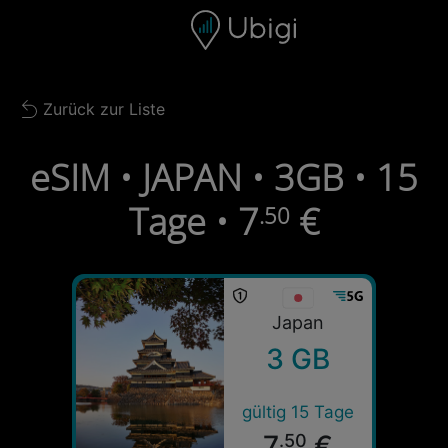
Skip to content
Inhalt
Navigationsleiste
Fußzeile
Zurück zur Liste
Back to list
eSIM • JAPAN • 3GB • 15
Tage • 7
€
.50
Japan
3 GB
gültig 15 Tage
7
€
.50