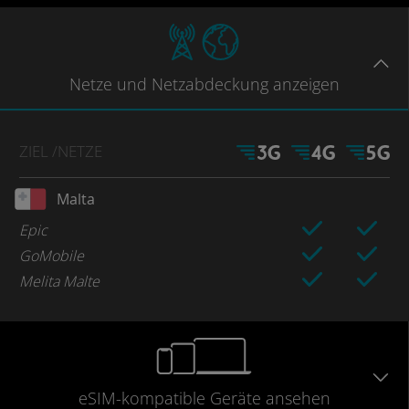
Netze
und Netzabdeckung
anzeigen
ZIEL
/NETZE
Malta
Epic
GoMobile
Melita Malte
eSIM-kompatible
Geräte
ansehen