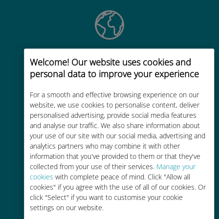
Weltweit
Welcome! Our website uses cookies and
Weltweite hochwertige
personal data to improve your experience
Mobilfunkkonnektivität in über 200
For a smooth and effective browsing experience on our
Reiseziele
website, we use cookies to personalise content, deliver
personalised advertising, provide social media features
and analyse our traffic. We also share information about
your use of our site with our social media, advertising and
analytics partners who may combine it with other
information that you've provided to them or that they've
Kostengünstig
collected from your use of their services.
Manage your
cookies
with complete peace of mind. Click "Allow all
Bis zu 90 % günstiger als Roaming-
cookies" if you agree with the use of all of our cookies. Or
Gebühren bei Ihrem bisherigen
click "Select" if you want to customise your cookie
Anbieter
settings on our website.