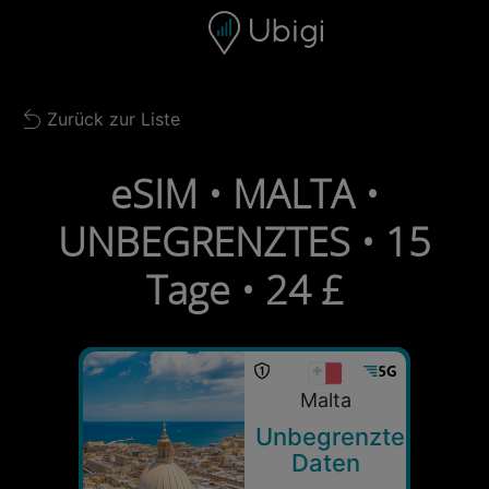
Skip to content
Inhalt
Navigationsleiste
Fußzeile
Zurück zur Liste
Back to list
eSIM • MALTA •
UNBEGRENZTES • 15
Tage • 24 £
Malta
Unbegrenzte
Daten