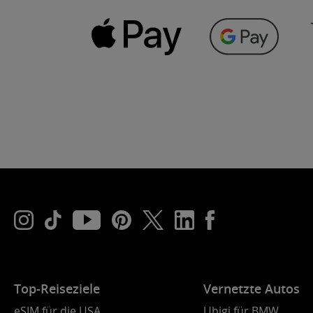
Top-Reiseziele
Vernetzte Autos
eSIM für die USA
Ubigi für BMW