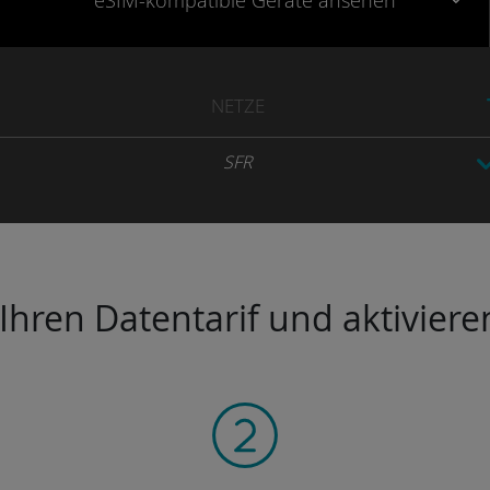
eSIM-kompatible
Geräte
ansehen
NETZE
SFR
hren Datentarif und aktivieren 