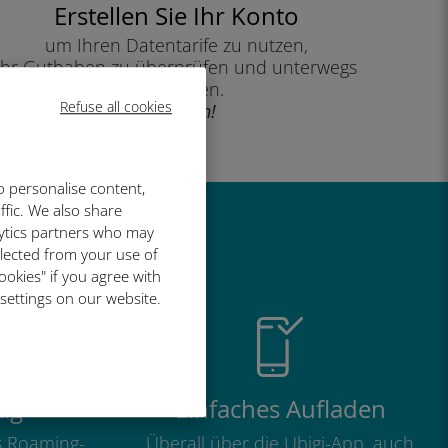
Erstellen Sie Ihr Konto
um Ihren Datentarife zu nutzen,
Ihr Guthaben zu überprüfen und unterwegs
aufzuladen.
Refuse all cookies
Genießen!
o personalise content,
ffic. We also share
lytics partners who may
so großartig
llected from your use of
ookies" if you agree with
 settings on our website.
ig
Einfaches Aufladen
ls Roaming-
Überall über die Ubigi-App, auch