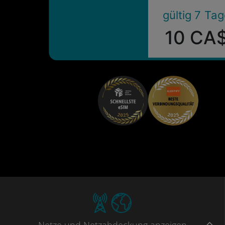
gültig 7 Ta
10 CA