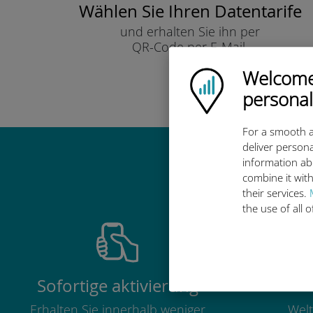
Wählen Sie Ihren Datentarife
und erhalten Sie ihn per
QR-Code per E-Mail.
Schnell!
Welcome!
Ubigi logo
personal
For a smooth a
deliver persona
information ab
Warum ist d
combine it with
their services.
the use of all 
Sofortige aktivierung
Erhalten Sie innerhalb weniger
Welt