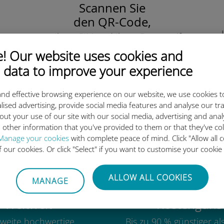
Scannen Sie
den QR-Code,
um Ihre eSIM und Ihren Datentarife
zu aktivieren.
 Our website uses cookies and
Einfach!
 data to improve your experience
nd effective browsing experience on our website, we use cookies t
lised advertising, provide social media features and analyse our tra
out your use of our site with our social media, advertising and ana
ie internationale Ubigi eSIM 
 other information that you've provided to them or that they've co
Manage your cookies
with complete peace of mind. Click "Allow all c
of our cookies. Or click "Select" if you want to customise your cookie
ALLOW ALL COOKIES
MANAGE
Weltweit
Kostengünst
weite hochwertige
Bis zu 90 % günstiger a