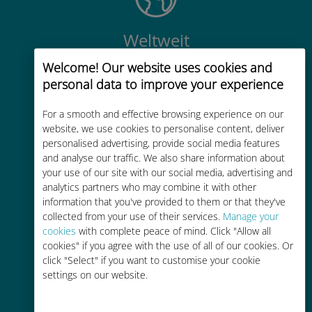
Weltweit
Weltweite hochwertige
Welcome! Our website uses cookies and
Mobilfunkkonnektivität in über 200
personal data to improve your experience
Reiseziele
For a smooth and effective browsing experience on our
website, we use cookies to personalise content, deliver
personalised advertising, provide social media features
and analyse our traffic. We also share information about
your use of our site with our social media, advertising and
analytics partners who may combine it with other
Kostengünstig
information that you've provided to them or that they've
collected from your use of their services.
Manage your
Bis zu 90 % günstiger als Roaming-
cookies
with complete peace of mind. Click "Allow all
Gebühren bei Ihrem bisherigen
cookies" if you agree with the use of all of our cookies. Or
Anbieter
click "Select" if you want to customise your cookie
settings on our website.