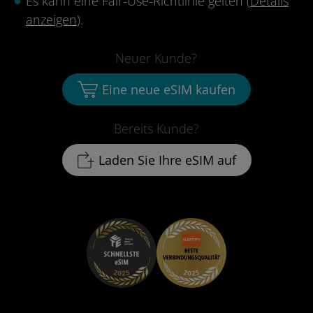
Es kann eine Fair-Use-Richtlinie gelten (
Details
anzeigen
).
Neuer Kunde?
Eine neue eSIM kaufen
Bereits Kunde?
Laden Sie Ihre eSIM auf