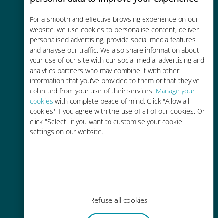
For a smooth and effective browsing experience on our
Kostengünstig
website, we use cookies to personalise content, deliver
personalised advertising, provide social media features
Bis zu 90 % günstiger als Roaming-
and analyse our traffic. We also share information about
Gebühren bei Ihrem bisherigen
your use of our site with our social media, advertising and
Anbieter
analytics partners who may combine it with other
information that you've provided to them or that they've
collected from your use of their services.
Manage your
cookies
with complete peace of mind. Click "Allow all
cookies" if you agree with the use of all of our cookies. Or
click "Select" if you want to customise your cookie
Einfaches Aufladen
settings on our website.
Überall über die Ubigi-App, auch
ohne WLAN oder Datenguthaben
Refuse all cookies