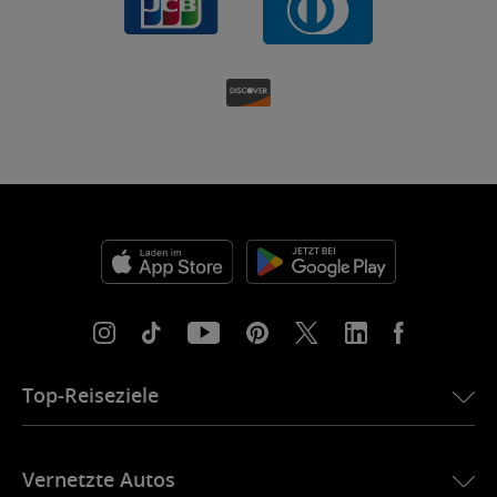
Top-Reiseziele
eSIM für die USA
Vernetzte Autos
eSIM für Europa