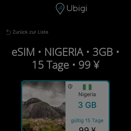
Skip to content
Inhalt
Navigationsleiste
Fußzeile
Zurück zur Liste
Back to list
eSIM • NIGERIA • 3GB •
15 Tage • 99 ¥
Nigeria
3 GB
gültig 15 Tage
99 ¥