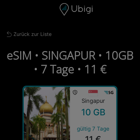
Skip to content
Inhalt
Navigationsleiste
Fußzeile
Zurück zur Liste
Back to list
eSIM • SINGAPUR • 10GB
• 7 Tage • 11 €
Singapur
10 GB
gültig 7 Tage
11 €