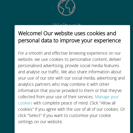
Weltweit
Welcome! Our website uses cookies and
Weltweite hochwertige
personal data to improve your experience
Mobilfunkkonnektivität in über 200
Reiseziele
For a smooth and effective browsing experience on our
website, we use cookies to personalise content, deliver
personalised advertising, provide social media features
and analyse our traffic. We also share information about
your use of our site with our social media, advertising and
analytics partners who may combine it with other
Kostengünstig
information that you've provided to them or that they've
collected from your use of their services.
Manage your
Bis zu 90 % günstiger als Roaming-
cookies
with complete peace of mind. Click "Allow all
Gebühren bei Ihrem bisherigen
cookies" if you agree with the use of all of our cookies. Or
Anbieter
click "Select" if you want to customise your cookie
settings on our website.