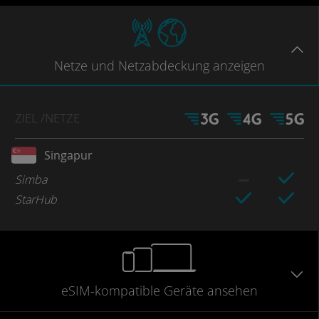
Netze
und Netzabdeckung
anzeigen
ZIEL
/NETZE
Singapur
Simba
StarHub
eSIM-kompatible
Geräte
ansehen