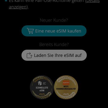
Es kann eine Fair-Use-Richtlinie gelten (
Details
anzeigen
).
Neuer Kunde?
Eine neue eSIM kaufen
Bereits Kunde?
Laden Sie Ihre eSIM auf