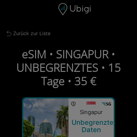
Skip to content
Inhalt
Navigationsleiste
Fußzeile
Zurück zur Liste
Back to list
eSIM • SINGAPUR •
UNBEGRENZTES • 15
Tage • 35 €
Singapur
Unbegrenzte
Daten