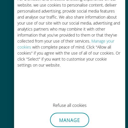
Bis zu 90 % günstiger als Roaming-
website, we use cookies to personalise content, deliver
Gebühren bei Ihrem bisherigen
personalised advertising, provide social media features
Anbieter
and analyse our traffic. We also share information about
your use of our site with our social media, advertising and
analytics partners who may combine it with other
information that you've provided to them or that they've
collected from your use of their services.
Manage your
cookies
with complete peace of mind. Click "Allow all
cookies" if you agree with the use of all of our cookies. Or
Einfaches Aufladen
click "Select" if you want to customise your cookie
Überall über die Ubigi-App, auch
settings on our website.
ohne WLAN oder Datenguthaben
Refuse all cookies
Mühelos
MANAGE
Sie müssen Ihre bestehende SIM-