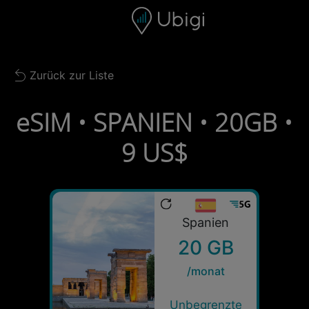
Skip to content
Inhalt
Navigationsleiste
Fußzeile
Zurück zur Liste
Back to list
eSIM • SPANIEN • 20GB •
9 US$
Spanien
20 GB
/monat
Unbegrenzte