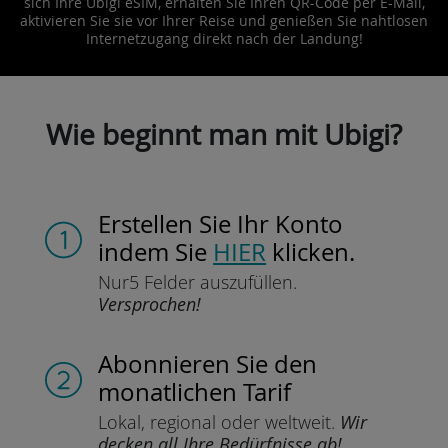
sich Ihre Ubigi eSIM, erhalten Sie Ihren QR-Code per E-Mail,
aktivieren Sie sie vor Ihrer Reise und genießen Sie nahtlosen
Internetzugang direkt nach der Landung!
Wie beginnt man mit Ubigi?
Erstellen Sie Ihr Konto
indem Sie
HIER
klicken.
Nur
5 Felder auszufüllen.
Versprochen!
Abonnieren Sie
den
monatlichen Tarif
Lokal, regional
oder weltweit.
Wir
decken all Ihre Bedürfnisse ab!