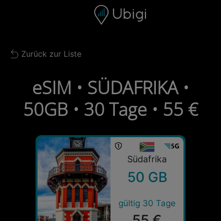
Skip to content
Inhalt
Navigationsleiste
Fußzeile
Zurück zur Liste
Back to list
eSIM • SÜDAFRIKA •
50GB • 30 Tage • 55 €
Südafrika
50 GB
gültig 30 Tage
55 €