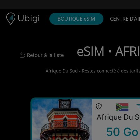
Skip to content
Contenu
Barre de navigation
Bas de page
BOUTIQUE eSIM
CENTRE D’AI
eSIM • AFR
Retour à la liste
Back to list
Afrique Du Sud - Restez connecté à des tarifs
Afrique Du 
50 Go