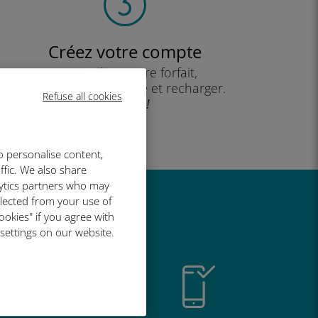
Créez votre compte
pour utiliser votre forfait,
consulter votre solde et recharger.
Refuse all cookies
Profitez !
o personalise content,
ffic. We also share
lytics partners who may
llected from your use of
t si bien
ookies" if you agree with
 settings on our website.