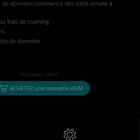
fait de données commence dès votre arrivée à
u frais de roaming.
ns.
dits de données.
Nouveau client :
ACHETEZ une nouvelle eSIM