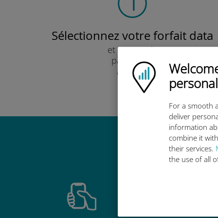
Sélectionnez votre forfait data
et recevez-le
par e-mail.
Welcome!
Ubigi logo
Rapide !
personal
For a smooth a
deliver persona
information ab
combine it with
Pourquoi
their services.
the use of all 