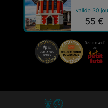
valide 30 jou
55 €
Recommandé
par