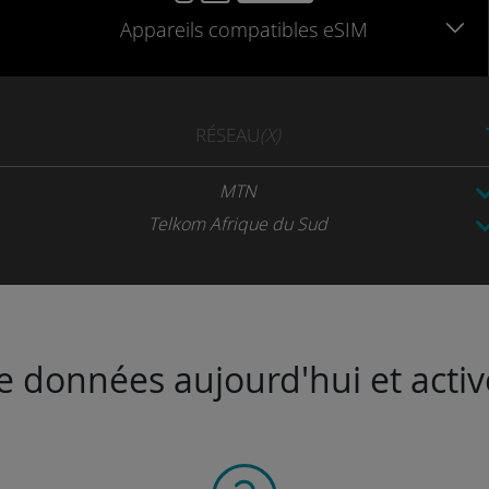
Appareils
compatibles
eSIM
RÉSEAU
(X)
MTN
Telkom Afrique du Sud
de données aujourd'hui et activ