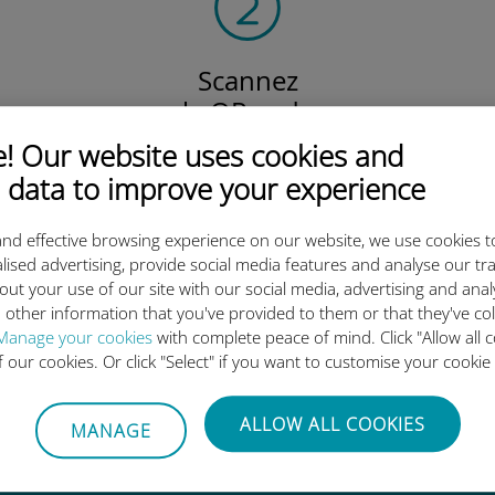
Scannez
le QR code
pour activer votre forfait
 Our website uses cookies and
et installer l'eSIM Ubigi.
 data to improve your experience
Efficace !
nd effective browsing experience on our website, we use cookies t
lised advertising, provide social media features and analyse our tra
out your use of our site with our social media, advertising and ana
 other information that you've provided to them or that they've co
 l'eSIM internationale Ubigi es
Manage your cookies
with complete peace of mind. Click "Allow all c
of our cookies. Or click "Select" if you want to customise your cookie
ALLOW ALL COOKIES
MANAGE