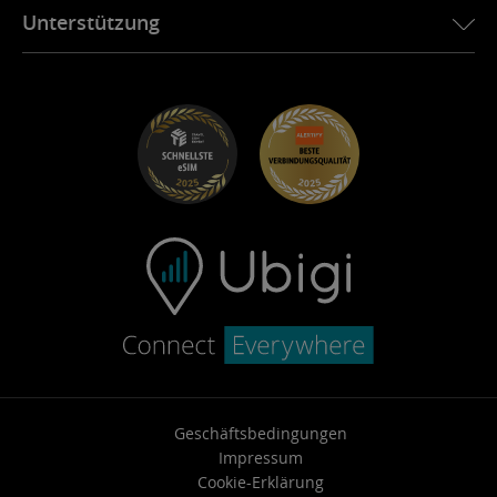
Ubigi-App
Unterstützung
Ubigi für Mini
Partnerprogramm
Ubigi.com
Ubigi für Maserati
Vertriebspartner-Programm
UbiClub – Treueprogramm
Los geht’s!
Ubigi für Fiat
Empfehlungsprogramm
Fehlersuche
Karrierechancen
Hilfe-Center
Support kontaktieren
Geschäftsbedingungen
Impressum
Cookie-Erklärung