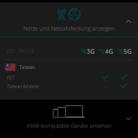
Netze
und Netzabdeckung
anzeigen
ZIEL
/NETZE
Taiwan
FET
Taiwan Mobile
eSIM-kompatible
Geräte
ansehen