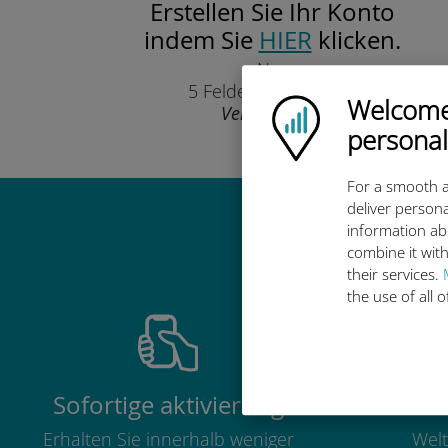
Erstellen Sie Ihr Konto
indem Sie
HIER
klicken.
Nur
5 Felder auszufüllen.
Welcome!
Ubigi logo
Versprochen!
personal
For a smooth a
deliver persona
information ab
Warum ist d
combine it with
their services.
the use of all 
Sofortige aktivierung
Erhalten Sie innerhalb weniger
Welt