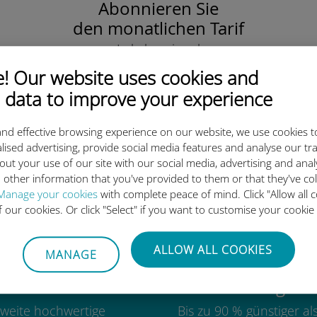
Abonnieren Sie
den monatlichen Tarif
Lokal, regional
oder weltweit.
 Our website uses cookies and
Wir decken all Ihre Bedürfnisse ab!
 data to improve your experience
nd effective browsing experience on our website, we use cookies t
lised advertising, provide social media features and analyse our tra
out your use of our site with our social media, advertising and ana
ie internationale Ubigi eSIM 
 other information that you've provided to them or that they've co
Manage your cookies
with complete peace of mind. Click "Allow all c
of our cookies. Or click "Select" if you want to customise your cookie
ALLOW ALL COOKIES
MANAGE
Weltweit
Kostengünst
weite hochwertige
Bis zu 90 % günstiger a