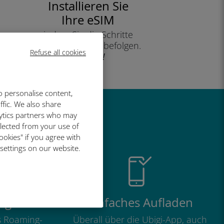
Installieren Sie
Ihre eSIM
indem Sie die Schritte
auf Ihrem Gerät befolgen.
Refuse all cookies
Effizient!
o personalise content,
ffic. We also share
lytics partners who may
so großartig
llected from your use of
ookies" if you agree with
 settings on our website.
ig
Einfaches Aufladen
ls Roaming-
Überall über die Ubigi-App, auch