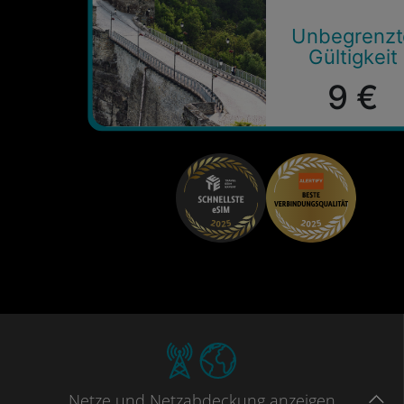
Unbegrenzt
Gültigkeit
9 €
Netze
und Netzabdeckung
anzeigen