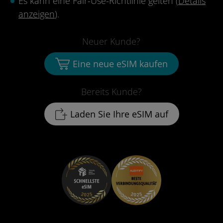
Es kann eine Fair-Use-Richtlinie gelten (
Details
anzeigen
).
Neuer Kunde?
Eine neue eSIM kaufen
Bereits Kunde?
Laden Sie Ihre eSIM auf