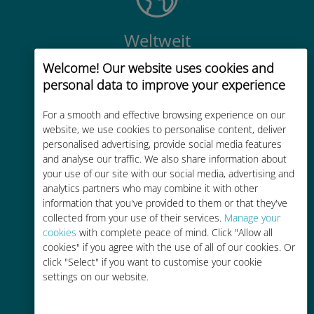
Weltweit
Weltweite hochwertige
Welcome! Our website uses cookies and
Mobilfunkkonnektivität in über 200
personal data to improve your experience
Reiseziele
For a smooth and effective browsing experience on our
website, we use cookies to personalise content, deliver
personalised advertising, provide social media features
and analyse our traffic. We also share information about
your use of our site with our social media, advertising and
analytics partners who may combine it with other
Kostengünstig
information that you've provided to them or that they've
collected from your use of their services.
Manage your
Bis zu 90 % günstiger als Roaming-
cookies
with complete peace of mind. Click "Allow all
Gebühren bei Ihrem bisherigen
cookies" if you agree with the use of all of our cookies. Or
Anbieter
click "Select" if you want to customise your cookie
settings on our website.