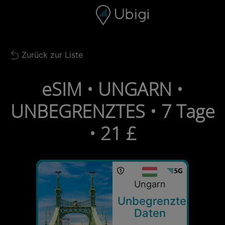
Skip to content
Inhalt
Navigationsleiste
Fußzeile
Zurück zur Liste
Back to list
eSIM • UNGARN •
UNBEGRENZTES • 7 Tage
• 21 £
Ungarn
Unbegrenzte
Daten