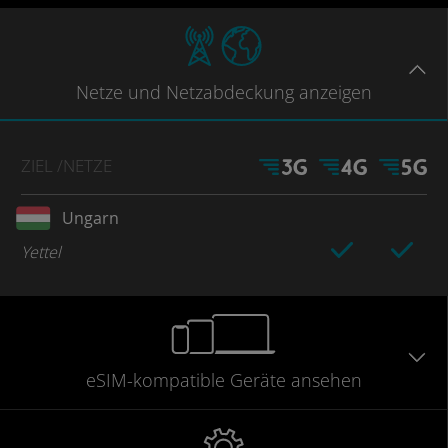
Netze
und Netzabdeckung
anzeigen
ZIEL
/NETZE
Ungarn
Yettel
eSIM-kompatible
Geräte
ansehen