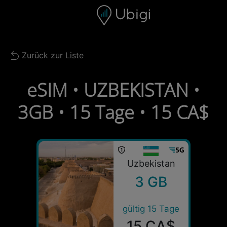
Skip to content
Inhalt
Navigationsleiste
Fußzeile
Zurück zur Liste
Back to list
eSIM • UZBEKISTAN •
3GB • 15 Tage • 15 CA$
Uzbekistan
3 GB
gültig 15 Tage
15 CA$