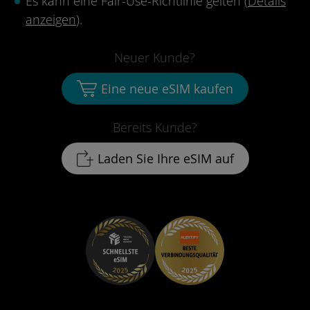
Es kann eine Fair-Use-Richtlinie gelten (
Details
anzeigen
).
Neuer Kunde?
Eine neue eSIM kaufen
Bereits Kunde?
Laden Sie Ihre eSIM auf