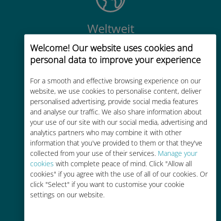
Weltweit
Weltweite hochwertige
Welcome! Our website uses cookies and
Mobilfunkkonnektivität in über 200
personal data to improve your experience
Reiseziele
For a smooth and effective browsing experience on our
website, we use cookies to personalise content, deliver
personalised advertising, provide social media features
and analyse our traffic. We also share information about
your use of our site with our social media, advertising and
analytics partners who may combine it with other
Kostengünstig
information that you've provided to them or that they've
collected from your use of their services.
Manage your
Bis zu 90 % günstiger als Roaming-
cookies
with complete peace of mind. Click "Allow all
Gebühren bei Ihrem bisherigen
cookies" if you agree with the use of all of our cookies. Or
Anbieter
click "Select" if you want to customise your cookie
settings on our website.