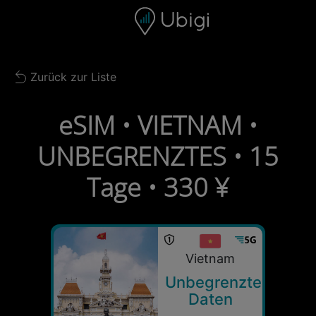
Skip to content
Inhalt
Navigationsleiste
Fußzeile
Zurück zur Liste
Back to list
eSIM • VIETNAM •
UNBEGRENZTES • 15
Tage • 330 ¥
Vietnam
Unbegrenzte
Daten