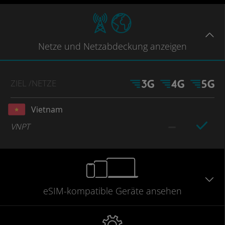
Netze
und Netzabdeckung
anzeigen
ZIEL
/NETZE
Vietnam
VNPT
eSIM-kompatible
Geräte
ansehen