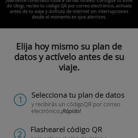
¡Mantente conectado India a tarifas locales! Consigue tu eSIM
de Ubigi, recibe tu código QR por correo electrónico, actívala
antes de tu viaje y disfruta de internet sin interrupciones
desde el momento en que aterrices.
Elija hoy mismo su plan de
datos y actívelo antes de su
viaje.
Selecciona tu plan de datos
y recibirás un código
QR por correo
electrónico.
¡Rápido!
Flashear
el código QR