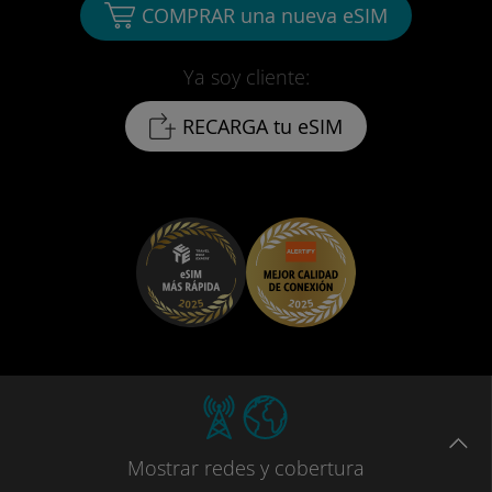
COMPRAR una nueva eSIM
Ya soy cliente:
RECARGA tu eSIM
Mostrar
redes
y cobertura