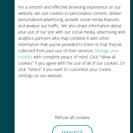
Rentable
For a smooth and effective browsing experience on our
website, we use cookies to personalise content, deliver
Hasta un 90% más barato que los
personalised advertising, provide social media features
costes de itinerancia con su
and analyse our traffic. We also share information about
operador actual
your use of our site with our social media, advertising and
analytics partners who may combine it with other
information that you've provided to them or that they've
collected from your use of their services.
Manage your
cookies
with complete peace of mind. Click "Allow all
cookies" if you agree with the use of all of our cookies. Or
click "Select" if you want to customise your cookie
Fácil recarga
settings on our website.
En cualquier lugar a través de la
aplicación Ubigi, incluso sin Wi-Fi o
datos restantes.
Refuse all cookies
MANAGE