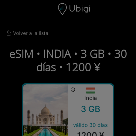
Skip to content
Contenido
Barra de navegación
Pie de página
Volver a la lista
Back to list
eSIM • INDIA • 3 GB • 30
días • 1200 ¥
India
3 GB
válido 30 días
1200 ¥