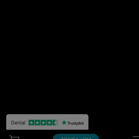
Genial
Cart Ubigi
Nav