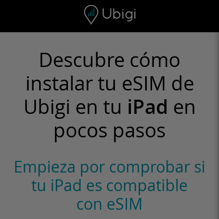
Skip to content
Contenido
Barra de navegación
Pie de página
Descubre cómo
instalar tu eSIM de
Ubigi en tu
iPad
en
pocos pasos
Empieza por comprobar si
tu iPad es compatible
con eSIM