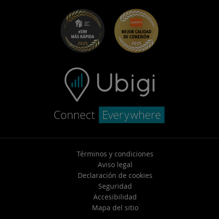
Ubigi para Fiat
Programa Recomienda a un amigo
Solucion de problemas
Empleo
Centro de ayuda
Soporte de contacto
Términos y condiciones
Aviso legal
Declaración de cookies
Seguridad
Accesibilidad
Mapa del sitio