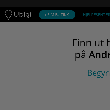
Skip to content
Innhold
Navigasjonsfelt
Bunn av siden
eSIM-BUTIKK
HJELPESENTE
Finn ut 
på
Andr
Begyn