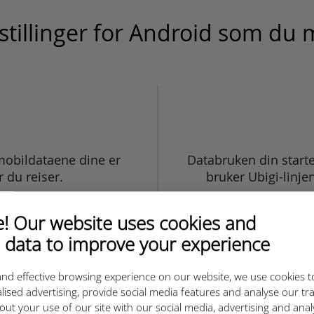
stillinger for Android som du m
Databruken din start
 mobildataene dine er
bruker Ubigi-linje
r du reiser.
 Our website uses cookies and
 data to improve your experience
nd effective browsing experience on our website, we use cookies t
lised advertising, provide social media features and analyse our tra
out your use of our site with our social media, advertising and ana