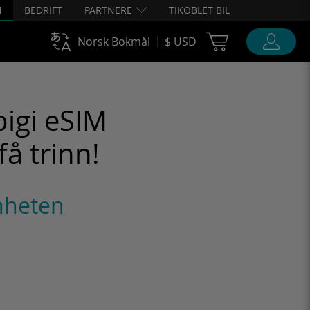
M
BEDRIFT
PARTNERE
TIKOBLET BIL
Cart Ubigi
Norsk Bokmål
$ USD
bigi eSIM
få trinn!
nheten