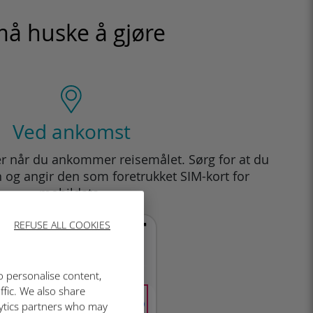
å huske å gjøre​
Ved ankomst
er når du ankommer reisemålet. Sørg for at du
n og angir den som foretrukket SIM-kort for
mobildata.
REFUSE ALL COOKIES
o personalise content,
ffic. We also share
lytics partners who may