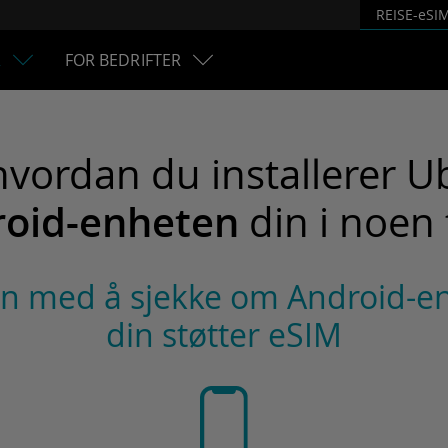
REISE-eSI
R
FOR BEDRIFTER
hvordan du installerer U
oid-enheten
din i noen 
n med å sjekke om Android-e
din støtter eSIM