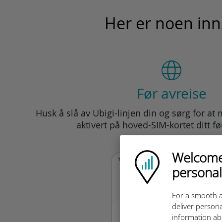
Her er noen inn
Før avreise
Husk å slå av Ubigi-linjen din og sørg for at
aktivert på hoved-SIM-kortet ditt fø
Welcome!
Ubigi logo
personal
For a smooth a
deliver persona
information ab