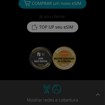
COMPRAR um novo eSIM
Já sou cliente:
TOP UP seu eSIM
Mostrar
redes e cobertura