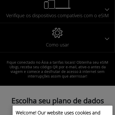
Verifique
os dispositivos compatíveis
com o eSIM
Como usar
Fique conectado no Ásia a tarifas locais! Obtenha seu eSIM
Ubigi, receba seu código QR por e-mail, ative-o antes da
viagem e comece a desfrutar de acesso à internet sem
interrupções assim que aterrissar!
Escolha seu plano de dados
hoje e ative-o antes de sua
Welcome! Our website uses cookies and