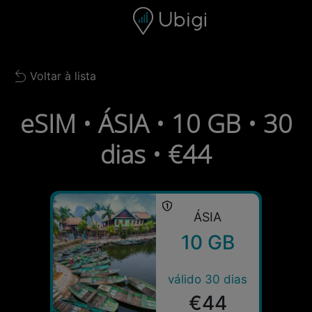
Skip to content
Conteúdo
Barra de navegação
Rodapé
Voltar à lista
Back to list
eSIM • ÁSIA • 10 GB • 30
dias • €44
ÁSIA
10 GB
válido 30 dias
€44