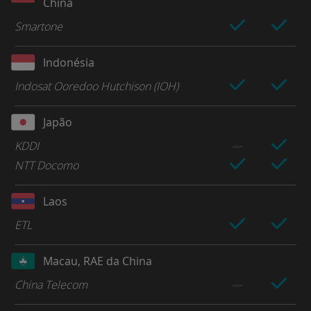
China
Smartone
Indonésia
Indosat Ooredoo Hutchison (IOH)
Japão
KDDI
NTT Docomo
Laos
ETL
Macau, RAE da China
China Telecom