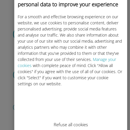
viagem!
personal data to improve your experience
For a smooth and effective browsing experience on our
website, we use cookies to personalise content, deliver
Selecione seu plano de
personalised advertising, provide social media features
and analyse our traffic. We also share information about
dados
your use of our site with our social media, advertising and
e recebê-lo por
código QR via e-
analytics partners who may combine it with other
mail.
Rápido!
information that you've provided to them or that they've
collected from your use of their services.
Manage your
cookies
with complete peace of mind. Click "Allow all
Digitalize o código QR
cookies" if you agree with the use of all of our cookies. Or
click "Select" if you want to customise your cookie
para ativar o plano de dados e
settings on our website.
instalar o Ubigi eSIM.
Simples!
Crie sua conta
para começar a usar seu plano de
dados, verificar seu saldo e fazer
recargas em qualquer lugar.
Desfrute!
Refuse all cookies