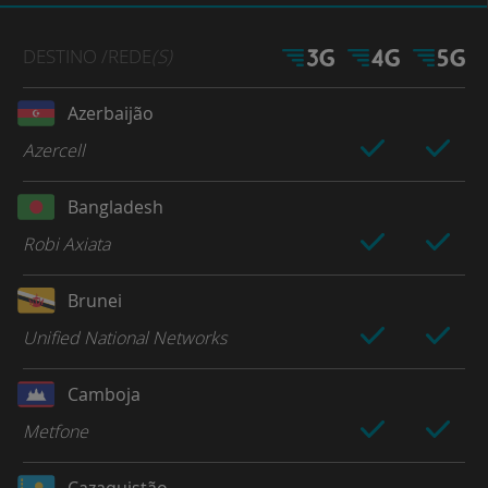
DESTINO
/REDE
(S)
Azerbaijão
Azercell
Bangladesh
Robi Axiata
Brunei
Unified National Networks
Camboja
Metfone
Cazaquistão