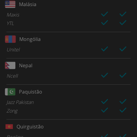
Malásia
Maxis
YTL
Mongólia
Unitel
Nepal
Ncell
Paquistão
Jazz Pakistan
Zong
Quirguistão
Beeline