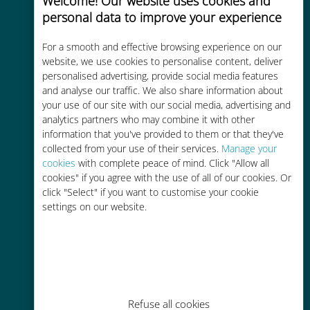
Welcome! Our website uses cookies and
personal data to improve your experience
Custo-benefício
For a smooth and effective browsing experience on our
Até 90% mais barato do que as
website, we use cookies to personalise content, deliver
personalised advertising, provide social media features
tarifas de roaming de sua
and analyse our traffic. We also share information about
operadora atual
your use of our site with our social media, advertising and
analytics partners who may combine it with other
information that you've provided to them or that they've
collected from your use of their services.
Manage your
cookies
with complete peace of mind. Click "Allow all
cookies" if you agree with the use of all of our cookies. Or
Fácil recarga
click "Select" if you want to customise your cookie
settings on our website.
Em qualquer lugar por meio do
aplicativo Ubigi, mesmo sem Wi-Fi
ou dados restantes
Refuse all cookies