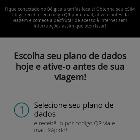
Fique conectado no Bélgica a tarifas locais! Obtenha seu eSIM
Ubigi, receba seu código QR por e-mail, ative-o antes da
viagem e comece a desfrutar de acesso à internet sem
interrupções assim que aterrissar!
Escolha seu plano de dados
hoje e ative-o antes de sua
viagem!
Selecione seu plano de
dados
e recebê-lo por
código QR via e-
mail.
Rápido!