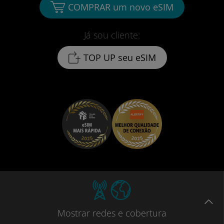
COMPRAR um novo eSIM
Já sou cliente:
TOP UP seu eSIM
Mostrar
redes e cobertura