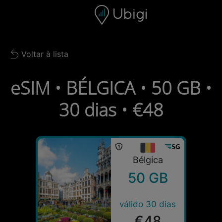
Skip to content
Conteúdo
Barra de navegação
Rodapé
Voltar à lista
Back to list
eSIM • BÉLGICA • 50 GB •
30 dias • €48
Bélgica
50 GB
válido 30 dias
€48