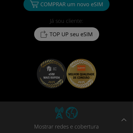
COMPRAR um novo eSIM
Já sou cliente:
TOP UP seu eSIM
Mostrar
redes e cobertura