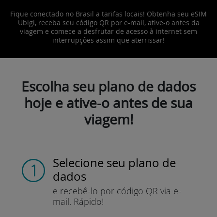
Fique conectado no Brasil a tarifas locais! Obtenha seu eSIM
Ubigi, receba seu código QR por e-mail, ative-o antes da
viagem e comece a desfrutar de acesso à internet sem
interrupções assim que aterrissar!
Escolha seu plano de dados
hoje e ative-o antes de sua
viagem!
Selecione seu plano de
dados
e recebê-lo por
código QR via e-
mail.
Rápido!