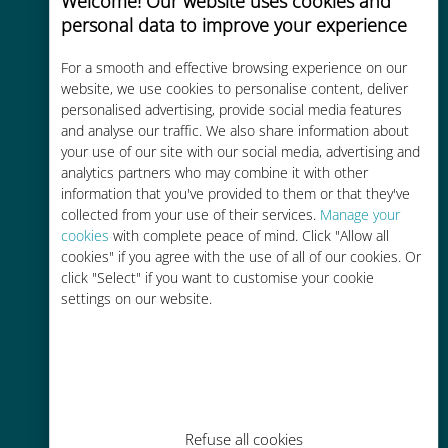
Welcome! Our website uses cookies and
personal data to improve your experience
Custo-benefício
For a smooth and effective browsing experience on our
Até 90% mais barato do que as
website, we use cookies to personalise content, deliver
personalised advertising, provide social media features
tarifas de roaming de sua
and analyse our traffic. We also share information about
operadora atual
your use of our site with our social media, advertising and
analytics partners who may combine it with other
information that you've provided to them or that they've
collected from your use of their services.
Manage your
cookies
with complete peace of mind. Click "Allow all
cookies" if you agree with the use of all of our cookies. Or
Fácil recarga
click "Select" if you want to customise your cookie
settings on our website.
Em qualquer lugar por meio do
aplicativo Ubigi, mesmo sem Wi-Fi
ou dados restantes
Refuse all cookies