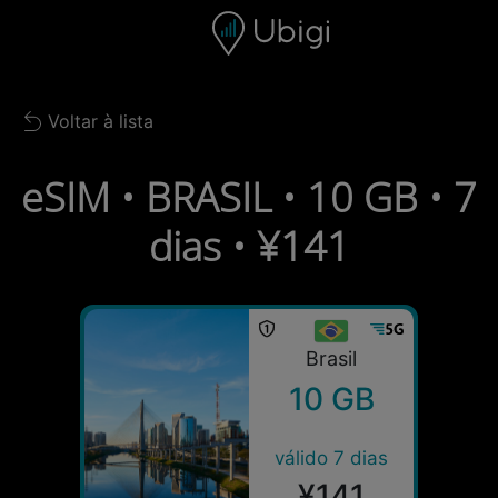
Skip to content
Conteúdo
Barra de navegação
Rodapé
Voltar à lista
Back to list
eSIM • BRASIL • 10 GB • 7
dias • ¥141
Brasil
10 GB
válido 7 dias
¥141