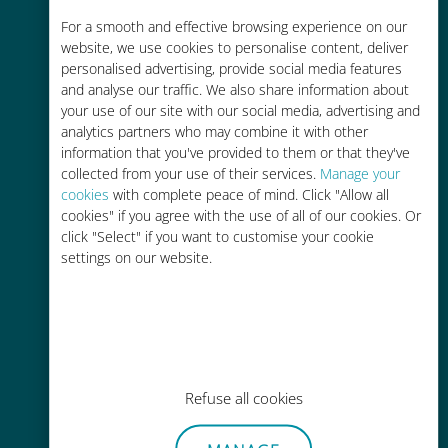
Até 90% mais barato do que as
For a smooth and effective browsing experience on our
tarifas de roaming de sua
website, we use cookies to personalise content, deliver
operadora atual
personalised advertising, provide social media features
and analyse our traffic. We also share information about
your use of our site with our social media, advertising and
analytics partners who may combine it with other
information that you've provided to them or that they've
collected from your use of their services.
Manage your
cookies
with complete peace of mind. Click "Allow all
Fácil recarga
cookies" if you agree with the use of all of our cookies. Or
Em qualquer lugar por meio do
click "Select" if you want to customise your cookie
aplicativo Ubigi, mesmo sem Wi-Fi
settings on our website.
ou dados restantes
Refuse all cookies
Sem esforço