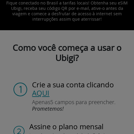
Fique conectado no Brasil a tarifas locais! Obtenha seu eSIM
Ubigi, receba seu código QR por e-mail, ative-o antes da
viagem e comece a desfrutar de acesso à internet sem
interrupções assim que aterrissar!
Como você começa a usar o
Ubigi?
Crie a sua conta
clicando
AQUI
Apenas
5 campos para preencher.
Prometemos!
Assine
o plano mensal