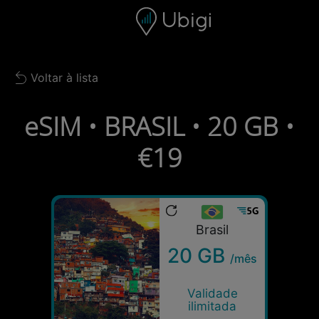
Skip to content
Conteúdo
Barra de navegação
Rodapé
Voltar à lista
Back to list
eSIM • BRASIL • 20 GB •
€19
Brasil
20 GB
/mês
Validade
ilimitada