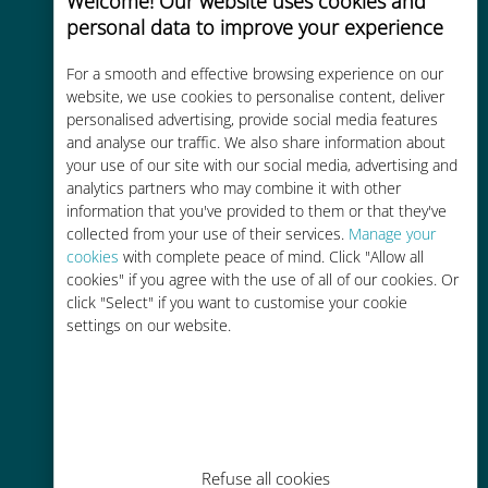
Welcome! Our website uses cookies and
personal data to improve your experience
Custo-benefício
For a smooth and effective browsing experience on our
Até 90% mais barato do que as
website, we use cookies to personalise content, deliver
personalised advertising, provide social media features
tarifas de roaming de sua
and analyse our traffic. We also share information about
operadora atual
your use of our site with our social media, advertising and
analytics partners who may combine it with other
information that you've provided to them or that they've
collected from your use of their services.
Manage your
cookies
with complete peace of mind. Click "Allow all
cookies" if you agree with the use of all of our cookies. Or
Fácil recarga
click "Select" if you want to customise your cookie
settings on our website.
Em qualquer lugar por meio do
aplicativo Ubigi, mesmo sem Wi-Fi
ou dados restantes
Refuse all cookies