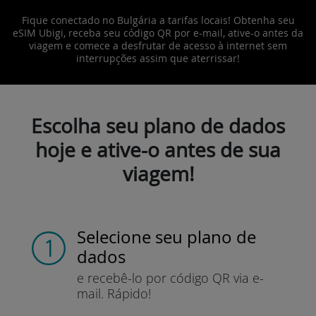
Fique conectado no Bulgária a tarifas locais! Obtenha seu
eSIM Ubigi, receba seu código QR por e-mail, ative-o antes da
viagem e comece a desfrutar de acesso à internet sem
interrupções assim que aterrissar!
Escolha seu plano de dados
hoje e ative-o antes de sua
viagem!
Selecione seu plano de
dados
e recebê-lo por
código QR via e-
mail.
Rápido!