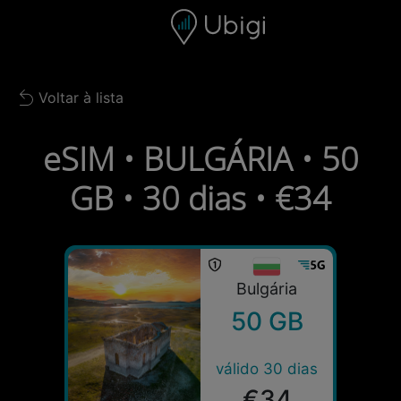
Skip to content
Conteúdo
Barra de navegação
Rodapé
Voltar à lista
Back to list
eSIM • BULGÁRIA • 50
GB • 30 dias • €34
Bulgária
50 GB
válido 30 dias
€34