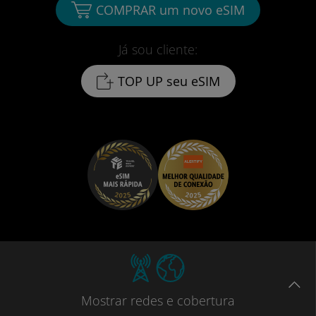
COMPRAR um novo eSIM
Já sou cliente:
TOP UP seu eSIM
Mostrar
redes e cobertura