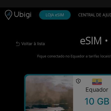
Skip to content
Conteúdo
Barra de navegação
Rodapé
LOJA eSIM
CENTRAL DE AJU
eSIM •
Voltar à lista
Back to list
Fique conectado no Equador a tarifas locais
Equador
10 GB