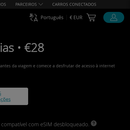
IOS
PARCEIROS
CARROS CONECTADOS
Cart Ubigi
Português
€ EUR
as • €28
 antes da viagem e comece a desfrutar de acesso à internet
5
ações
vo compatível com eSIM desbloqueado.