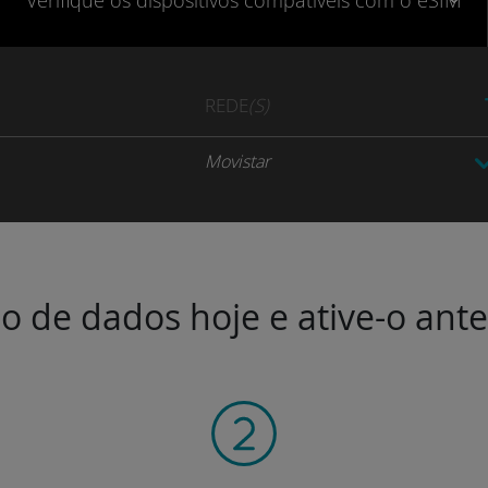
Verifique
os dispositivos compatíveis
com o eSIM
REDE
(S)
Movistar
o de dados hoje e ative-o ant