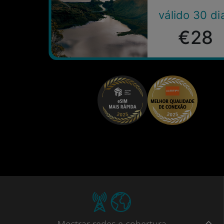
válido 30 di
€28