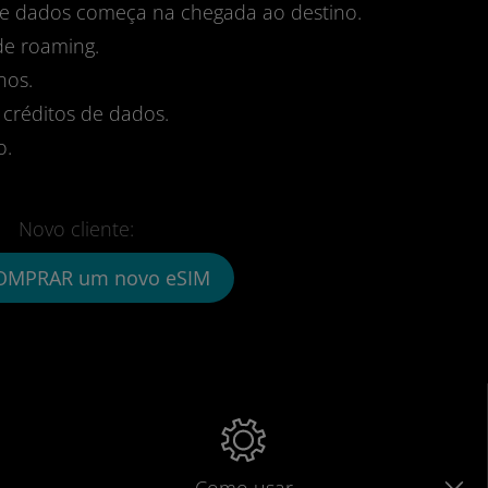
 de dados começa na chegada ao destino.
de roaming.
nos.
 créditos de dados.
o.
Novo cliente:
OMPRAR um novo eSIM