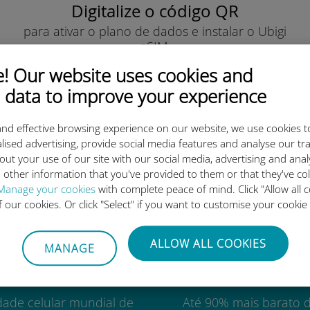
Digitalize o código QR
para ativar o plano de dados e instalar o Ubigi
eSIM.
Simples!
 Our website uses cookies and
 data to improve your experience
nd effective browsing experience on our website, we use cookies t
lised advertising, provide social media features and analyse our tra
out your use of our site with our social media, advertising and ana
o eSIM internacional da Ubigi 
 other information that you've provided to them or that they've co
Manage your cookies
with complete peace of mind. Click "Allow all c
of our cookies. Or click "Select" if you want to customise your cookie
ALLOW ALL COOKIES
MANAGE
Mundial
Custo-benefí
dade celular mundial de
Até 90% mais barato 