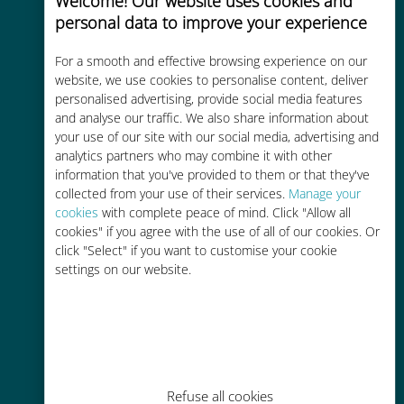
Welcome! Our website uses cookies and
personal data to improve your experience
Custo-benefício
For a smooth and effective browsing experience on our
Até 90% mais barato do que as
website, we use cookies to personalise content, deliver
personalised advertising, provide social media features
tarifas de roaming de sua
and analyse our traffic. We also share information about
operadora atual
your use of our site with our social media, advertising and
analytics partners who may combine it with other
information that you've provided to them or that they've
collected from your use of their services.
Manage your
cookies
with complete peace of mind. Click "Allow all
cookies" if you agree with the use of all of our cookies. Or
Fácil recarga
click "Select" if you want to customise your cookie
settings on our website.
Em qualquer lugar por meio do
aplicativo Ubigi, mesmo sem Wi-Fi
ou dados restantes
Refuse all cookies