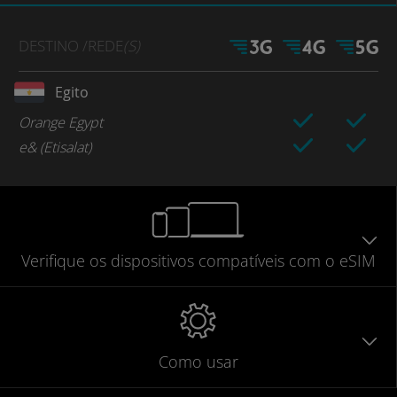
DESTINO
/REDE
(S)
Egito
Orange Egypt
e& (Etisalat)
Verifique
os dispositivos compatíveis
com o eSIM
Como usar