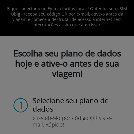
Fique conectado no Egito a tarifas locais! Obtenha seu eSIM
Ubigi, receba seu código QR por e-mail, ative-o antes da
viagem e comece a desfrutar de acesso à internet sem
interrupções assim que aterrissar!
Escolha seu plano de dados
hoje e ative-o antes de sua
viagem!
Selecione seu plano de
dados
e recebê-lo por
código QR via e-
mail.
Rápido!