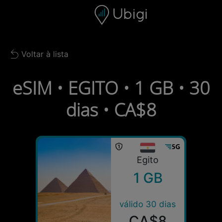
Skip to content
Conteúdo
Barra de navegação
Rodapé
Voltar à lista
Back to list
eSIM • EGITO • 1 GB • 30
dias • CA$8
Egito
1 GB
válido 30 dias
CA$8