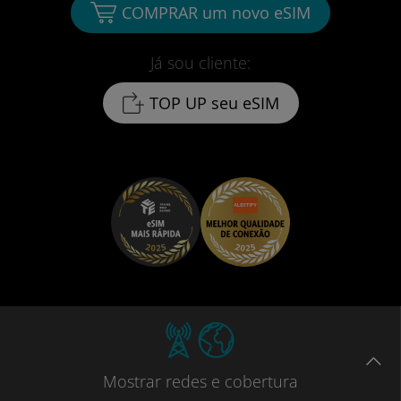
COMPRAR um novo eSIM
Já sou cliente:
TOP UP seu eSIM
Mostrar
redes e cobertura