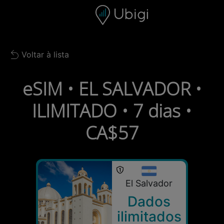
Skip to content
Conteúdo
Barra de navegação
Rodapé
Voltar à lista
Back to list
eSIM • EL SALVADOR •
ILIMITADO • 7 dias •
CA$57
El Salvador
Dados
ilimitados