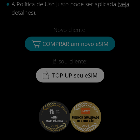
A Política de Uso Justo pode ser aplicada (
veja
detalhes
).
Novo cliente:
COMPRAR um novo eSIM
Já sou cliente:
TOP UP seu eSIM