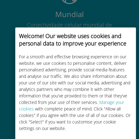
Mundial
Conectividade celular mundial de
alta qualidade em mais de 200
Welcome! Our website uses cookies and
destinos
personal data to improve your experience
For a smooth and effective browsing experience on our
website, we use cookies to personalise content, deliver
personalised advertising, provide social media features
and analyse our traffic. We also share information about
Custo-benefício
your use of our site with our social media, advertising and
analytics partners who may combine it with other
Até 90% mais barato do que as
information that you've provided to them or that they've
tarifas de roaming de sua
collected from your use of their services.
Manage your
operadora atual
cookies
with complete peace of mind. Click "Allow all
cookies" if you agree with the use of all of our cookies. Or
click "Select" if you want to customise your cookie
settings on our website.