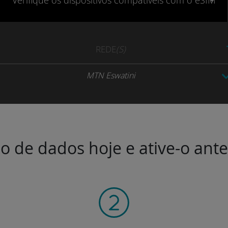
Verifique
os dispositivos compatíveis
com o eSIM
REDE
(S)
MTN Eswatini
o de dados hoje e ative-o ant