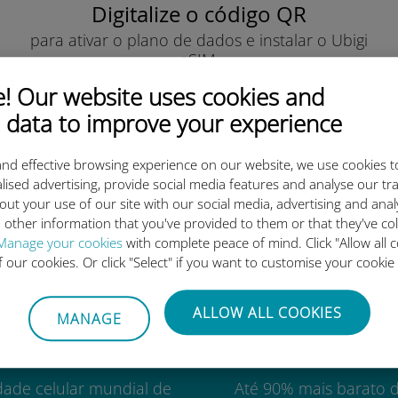
Digitalize o código QR
para ativar o plano de dados e instalar o Ubigi
eSIM.
Simples!
 Our website uses cookies and
 data to improve your experience
nd effective browsing experience on our website, we use cookies t
lised advertising, provide social media features and analyse our tra
out your use of our site with our social media, advertising and ana
o eSIM internacional da Ubigi 
 other information that you've provided to them or that they've co
Manage your cookies
with complete peace of mind. Click "Allow all c
of our cookies. Or click "Select" if you want to customise your cookie
ALLOW ALL COOKIES
MANAGE
Mundial
Custo-benefí
dade celular mundial de
Até 90% mais barato 