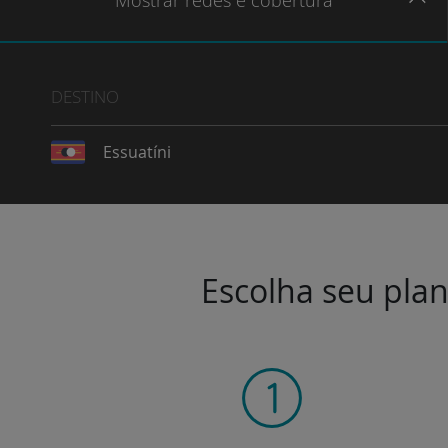
Mostrar
redes e cobertura
DESTINO
Essuatíni
Escolha seu plan