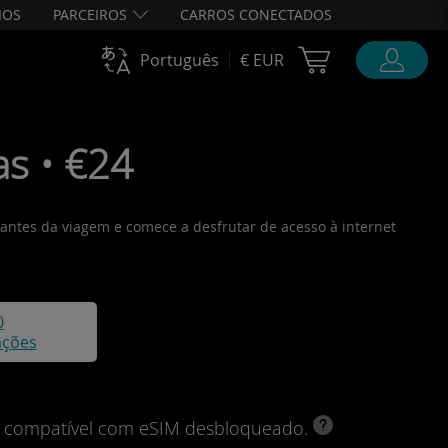
IOS
PARCEIROS
CARROS CONECTADOS
Cart Ubigi
Português
€ EUR
as • €24
o antes da viagem e comece a desfrutar de acesso à internet
0
ações
vo compatível com eSIM desbloqueado.