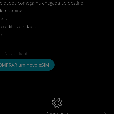
 de dados começa na chegada ao destino.
de roaming.
nos.
 créditos de dados.
o.
Novo cliente:
OMPRAR um novo eSIM