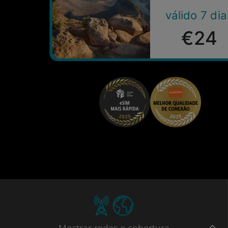
válido 7 dia
€24