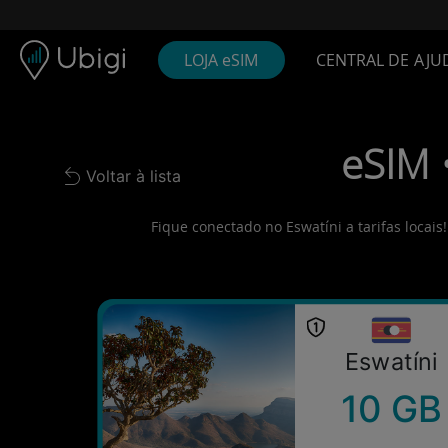
Skip to content
Conteúdo
Barra de navegação
Rodapé
LOJA eSIM
CENTRAL DE AJU
eSIM 
Voltar à lista
Back to list
Fique conectado no Eswatíni a tarifas locai
Eswatíni
10 GB