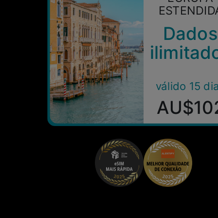
ESTENDID
Dados
ilimitad
válido 15 di
AU$10