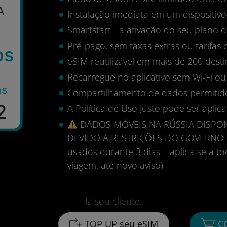
A
Instalação imediata em um dispositi
Smartstart - a ativação do seu plano
Pré-pago, sem taxas extras ou tarifas 
os
eSIM reutilizável em mais de 200 desti
Recarregue no aplicativo sem Wi-Fi ou
as
Compartilhamento de dados permitid
2
A Política de Uso Justo pode ser aplica
DADOS MÓVEIS NA RÚSSIA DISPON
DEVIDO A RESTRIÇÕES DO GOVERNO RU
usados durante 3 dias – aplica-se a 
viagem, até novo aviso)
Já sou cliente:
TOP UP seu eSIM
C