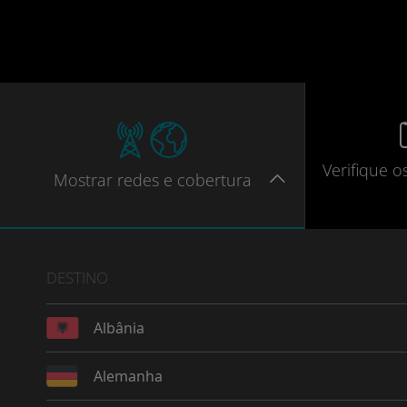
Verifique
o
Mostrar
redes e cobertura
DESTINO
Albânia
Alemanha