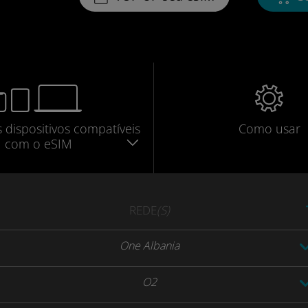
s dispositivos compatíveis
Como usar
com o eSIM
REDE
(S)
One Albania
O2