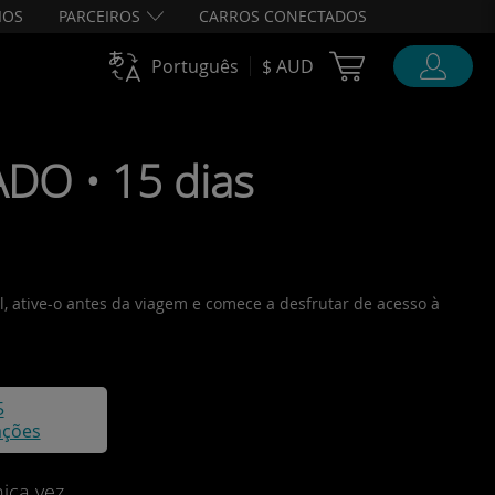
IOS
PARCEIROS
CARROS CONECTADOS
Cart Ubigi
Português
$ AUD
DO • 15 dias
, ative-o antes da viagem e comece a desfrutar de acesso à
5
ações
ica vez.