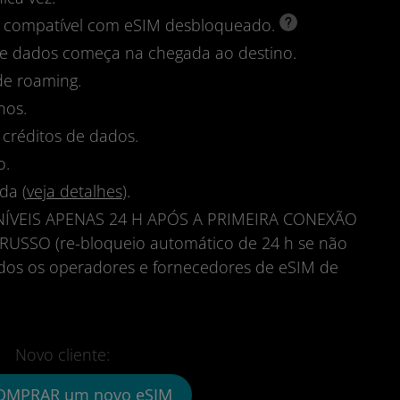
vo compatível com eSIM desbloqueado.
 de dados começa na chegada ao destino.
de roaming.
nos.
 créditos de dados.
o.
da (
veja detalhes
).
ÍVEIS APENAS 24 H APÓS A PRIMEIRA CONEXÃO
SSO (re-bloqueio automático de 24 h se não
todos os operadores e fornecedores de eSIM de
Novo cliente:
OMPRAR um novo eSIM