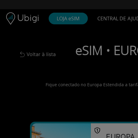
Skip to content
Conteúdo
Barra de navegação
Rodapé
LOJA eSIM
CENTRAL DE AJU
eSIM • EUR
Voltar à lista
Back to list
Fique conectado no Europa Estendida a tarif
EUROPA