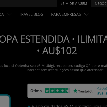
eSIM DE VIAGEM
NEGÓC
DA
TRAVEL BLOG
PARA EMPRESAS
OPA ESTENDIDA • ILIMITA
• AU$102
as locais! Obtenha seu eSIM Ubigi, receba seu código QR por e-mail
internet sem interrupções assim que aterrissar!
4305
Ótimo
avali
Plano de dados eSIM ilimitado uma ún