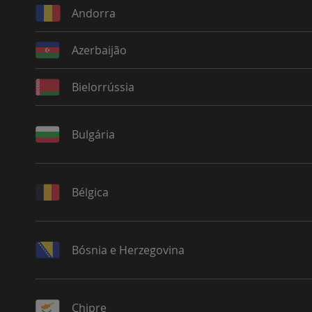
Andorra
Azerbaijão
Bielorrússia
Bulgária
Bélgica
Bósnia e Herzegovina
Chipre