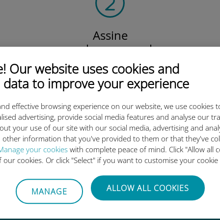
Assine
o plano mensal
Local, regional
 Our website uses cookies and
ou global.
 data to improve your experience
Cobrimos todas as suas necessidades!
nd effective browsing experience on our website, we use cookies t
lised advertising, provide social media features and analyse our tra
out your use of our site with our social media, advertising and ana
 other information that you've provided to them or that they've co
o eSIM internacional da Ubigi 
Manage your cookies
with complete peace of mind. Click "Allow all c
of our cookies. Or click "Select" if you want to customise your cookie
ALLOW ALL COOKIES
MANAGE