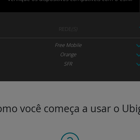
REDE
(S)
Free Mobile
Orange
SFR
mo você começa a usar o Ubi