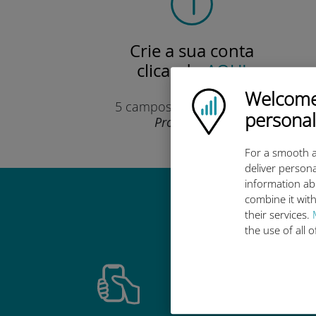
Crie a sua conta
clicando
AQUI
Apenas
Welcome!
Ubigi logo
5 campos para preencher.
personal
Prometemos!
For a smooth a
deliver persona
information ab
combine it with
Por que 
their services.
the use of all 