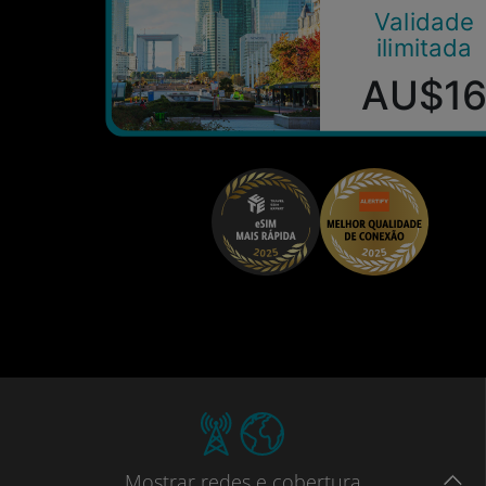
Validade
ilimitada
AU$1
Mostrar
redes e cobertura