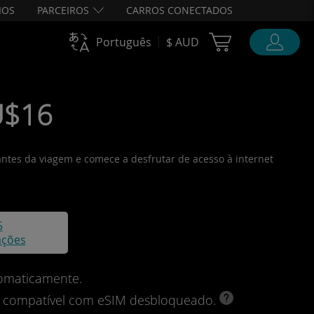
IOS
PARCEIROS
CARROS CONECTADOS
Cart Ubigi
Português
$ AUD
U$16
 antes da viagem e comece a desfrutar de acesso à internet
5
ações
omaticamente.
vo compatível com eSIM desbloqueado.