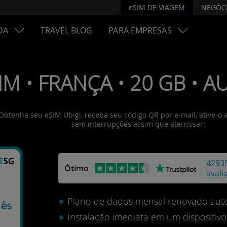
eSIM DE VIAGEM
NEGÓC
DA
TRAVEL BLOG
PARA EMPRESAS
IM • FRANÇA • 20 GB • A
! Obtenha seu eSIM Ubigi, receba seu código QR por e-mail, ative-o
sem interrupções assim que aterrissar!
4293
Ótimo
avali
Plano de dados mensal renovado aut
mês
Instalação imediata em um dispositi