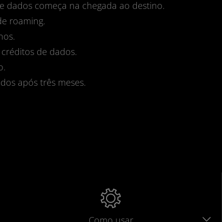
 de dados começa na chegada ao destino.
de roaming.
nos.
 créditos de dados.
o.
dos após três meses.
Como usar