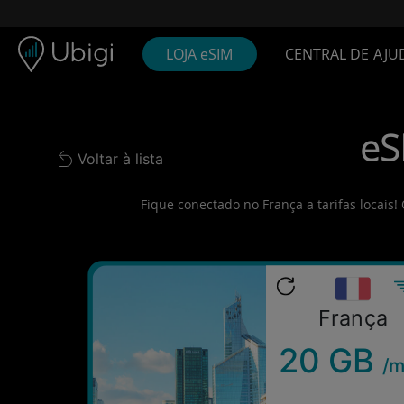
Skip to content
Conteúdo
Barra de navegação
Rodapé
LOJA eSIM
CENTRAL DE AJU
eS
Voltar à lista
Back to list
Fique conectado no França a tarifas locais
França
20 GB
/