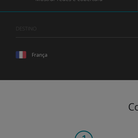
DESTINO
França
Co