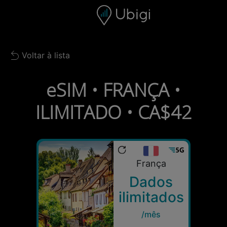
Skip to content
Conteúdo
Barra de navegação
Rodapé
Voltar à lista
Back to list
eSIM • FRANÇA •
ILIMITADO • CA$42
França
Dados
ilimitados
/mês