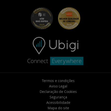
UbiClub – Programa de Fidelidade
Primeiros passos
Ubigi para Fiat
Indique um programa de amigos
Solução de problemas
Carreiras
Central de Ajuda
Contate o suporte
Termos e condições
Aviso Legal
Declaração de Cookies
Segurança
Acessibilidade
Mapa do site