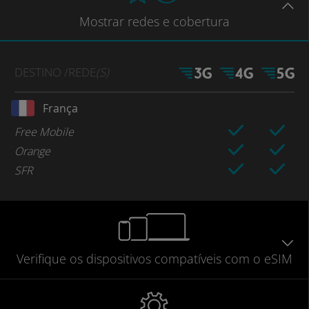
Mostrar
redes e cobertura
DESTINO
/REDE
(S)
França
Free Mobile
Orange
SFR
Verifique
os dispositivos compatíveis
com o eSIM