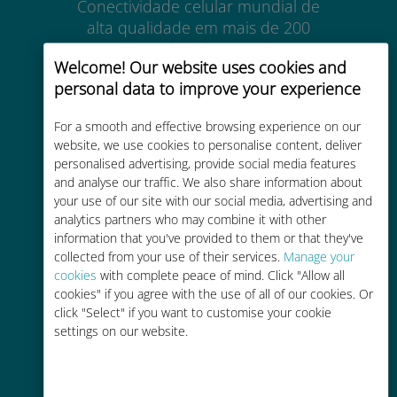
Conectividade celular mundial de
alta qualidade em mais de 200
destinos
Welcome! Our website uses cookies and
personal data to improve your experience
For a smooth and effective browsing experience on our
website, we use cookies to personalise content, deliver
personalised advertising, provide social media features
Custo-benefício
and analyse our traffic. We also share information about
Até 90% mais barato do que as
your use of our site with our social media, advertising and
analytics partners who may combine it with other
tarifas de roaming de sua
information that you've provided to them or that they've
operadora atual
collected from your use of their services.
Manage your
cookies
with complete peace of mind. Click "Allow all
cookies" if you agree with the use of all of our cookies. Or
click "Select" if you want to customise your cookie
settings on our website.
Fácil recarga