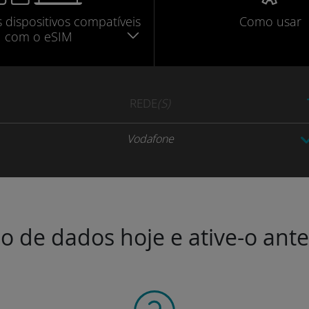
s dispositivos compatíveis
Como usar
com o eSIM
REDE
(S)
Vodafone
o de dados hoje e ative-o ant