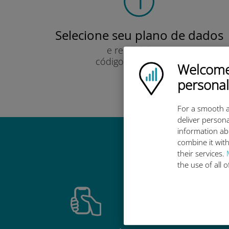
Selecione seu plano de dados
e recebê-lo por
código QR via e-mail.
Welcome!
Ubigi logo
Rápido!
personal
For a smooth a
deliver persona
information ab
combine it with
Por que 
their services.
the use of all 