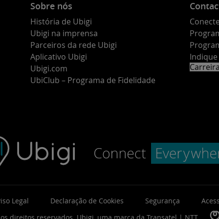
Sobre nós
Contac
História de Ubigi
Conecte
Ubigi na imprensa
Program
Parceiros da rede Ubigi
Program
Aplicativo Ubigi
Indiqu
Carreir
Ubigi.com
UbiClub – Programa de Fidelidade
iso Legal
Declaração de Cookies
Segurança
Acess
os direitos reservados.
Ubigi, uma marca da
Transatel | NTT
.