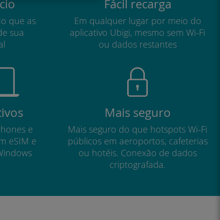
cio
Fácil recarga
do que as
Em qualquer lugar por meio do
de sua
aplicativo Ubigi, mesmo sem Wi-Fi
al
ou dados restantes
tivos
Mais seguro
phones e
Mais seguro do que hotspots Wi-Fi
om eSIM e
públicos em aeroportos, cafeterias
Windows
ou hotéis. Conexão de dados
criptografada.