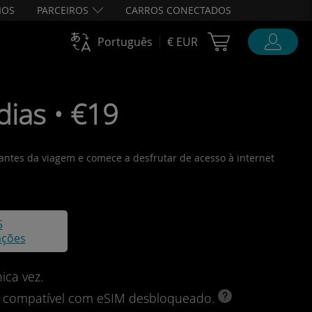
IOS
PARCEIROS
CARROS CONECTADOS
Cart Ubigi
Português
€ EUR
dias • €19
o antes da viagem e comece a desfrutar de acesso à internet
5
ações
ica vez.
vo compatível com eSIM desbloqueado.