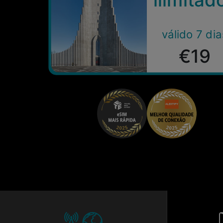
válido 7 dia
€19