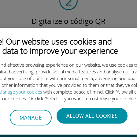
Digitalize o código QR
para ativar o plano de dados e instalar o Ubigi
eSIM.
 Our website uses cookies and
Simples!
 data to improve your experience
nd effective browsing experience on our website, we use cookies t
lised advertising, provide social media features and analyse our tra
out your use of our site with our social media, advertising and ana
 other information that you've provided to them or that they've co
o eSIM internacional da Ubigi 
Manage your cookies
with complete peace of mind. Click "Allow all c
of our cookies. Or click "Select" if you want to customise your cookie
ALLOW ALL COOKIES
MANAGE