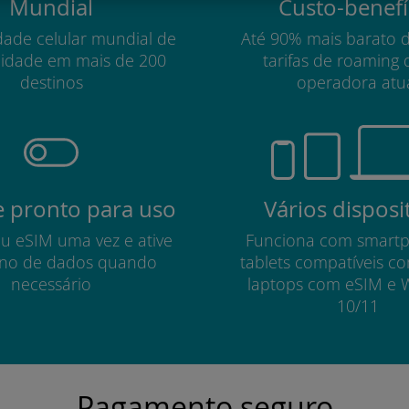
Mundial
Custo-benefí
dade celular mundial de
Até 90% mais barato 
lidade em mais de 200
tarifas de roaming 
destinos
operadora atu
 pronto para uso
Vários disposi
eu eSIM uma vez e ative
Funciona com smart
no de dados quando
tablets compatíveis c
necessário
laptops com eSIM e 
10/11
Pagamento seguro