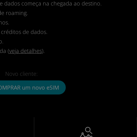
 de dados começa na chegada ao destino.
de roaming.
nos.
 créditos de dados.
o.
da (
veja detalhes
).
Novo cliente:
OMPRAR um novo eSIM