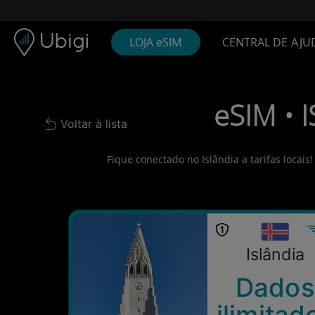
Skip to content
Conteúdo
Barra de navegação
Rodapé
LOJA eSIM
CENTRAL DE AJU
eSIM • 
Voltar à lista
Back to list
Fique conectado no Islândia a tarifas locai
Islândia
Dados
ilimitad