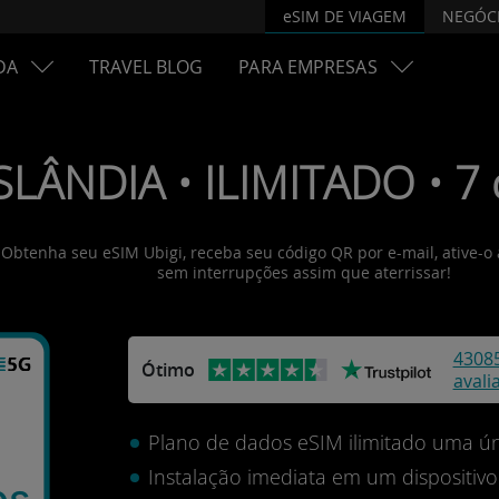
eSIM DE VIAGEM
NEGÓC
DA
TRAVEL BLOG
PARA EMPRESAS
ISLÂNDIA • ILIMITADO • 7 
s! Obtenha seu eSIM Ubigi, receba seu código QR por e-mail, ative-
sem interrupções assim que aterrissar!
4308
Ótimo
avali
Plano de dados eSIM ilimitado uma ún
Instalação imediata em um dispositi
os