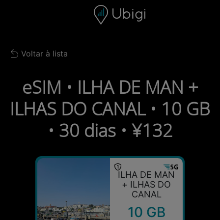
Skip to content
Conteúdo
Barra de navegação
Rodapé
Voltar à lista
Back to list
eSIM • ILHA DE MAN +
ILHAS DO CANAL • 10 GB
• 30 dias • ¥132
ILHA DE MAN
+ ILHAS DO
CANAL
10 GB