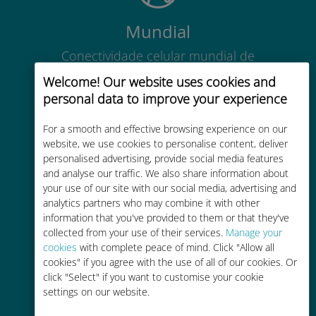
Mundial
Conectividade celular mundial de
alta qualidade em mais de 200
Welcome! Our website uses cookies and
destinos
personal data to improve your experience
For a smooth and effective browsing experience on our
website, we use cookies to personalise content, deliver
personalised advertising, provide social media features
and analyse our traffic. We also share information about
Custo-benefício
your use of our site with our social media, advertising and
analytics partners who may combine it with other
Até 90% mais barato do que as
information that you've provided to them or that they've
tarifas de roaming de sua
collected from your use of their services.
Manage your
operadora atual
cookies
with complete peace of mind. Click "Allow all
cookies" if you agree with the use of all of our cookies. Or
click "Select" if you want to customise your cookie
settings on our website.