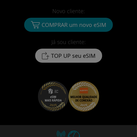
Novo cliente:
COMPRAR um novo eSIM
Já sou cliente:
TOP UP seu eSIM