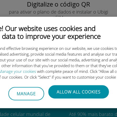
Digitalize o código QR
para ativar o plano de dados e instalar o Ubigi
eSIM.
Simples!
 Our website uses cookies and
 data to improve your experience
nd effective browsing experience on our website, we use cookies t
lised advertising, provide social media features and analyse our tra
out your use of our site with our social media, advertising and ana
o eSIM internacional da Ubigi 
 other information that you've provided to them or that they've co
Manage your cookies
with complete peace of mind. Click "Allow all c
of our cookies. Or click "Select" if you want to customise your cookie
ALLOW ALL COOKIES
MANAGE
Mundial
Custo-benefí
dade celular mundial de
Até 90% mais barato 