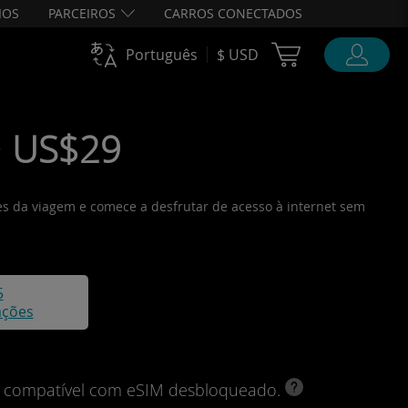
IOS
PARCEIROS
CARROS CONECTADOS
Cart Ubigi
Português
$ USD
 • US$29
tes da viagem e comece a desfrutar de acesso à internet sem
5
ações
vo compatível com eSIM desbloqueado.