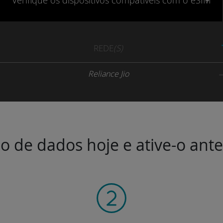
Verifique
os dispositivos compatíveis
com o eSIM
REDE
(S)
Reliance Jio
o de dados hoje e ative-o ant