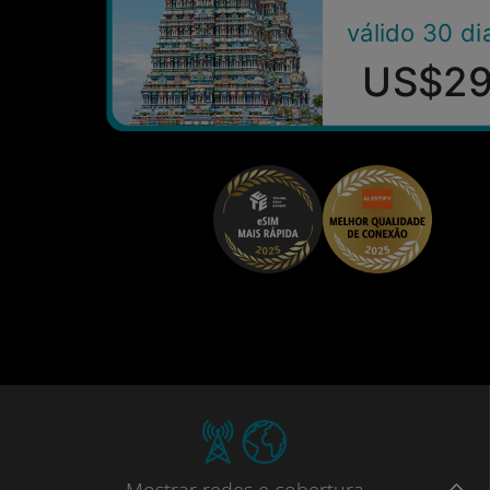
válido 30 di
US$2