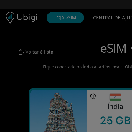
Skip to content
Conteúdo
Barra de navegação
Rodapé
LOJA eSIM
CENTRAL DE AJU
eSIM 
Voltar à lista
Back to list
Fique conectado no Índia a tarifas locais! O
Índia
25 GB