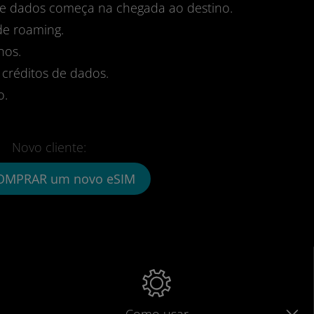
 de dados começa na chegada ao destino.
de roaming.
nos.
 créditos de dados.
o.
Novo cliente:
OMPRAR um novo eSIM