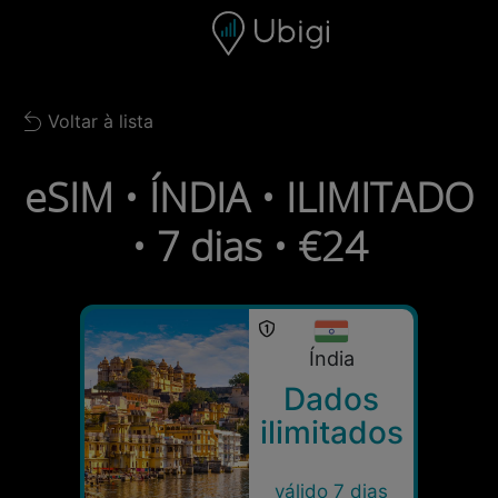
Skip to content
Conteúdo
Barra de navegação
Rodapé
Voltar à lista
Back to list
eSIM • ÍNDIA • ILIMITADO
• 7 dias • €24
Índia
Dados
ilimitados
válido 7 dias