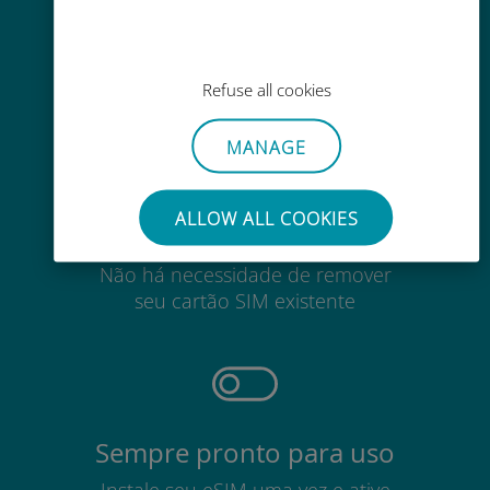
Em qualquer lugar por meio do
aplicativo Ubigi, mesmo sem Wi-Fi
ou dados restantes
Refuse all cookies
MANAGE
ALLOW ALL COOKIES
Sem esforço
Não há necessidade de remover
seu cartão SIM existente
Sempre pronto para uso
Instale seu eSIM uma vez e ative