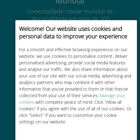
Mundial
Conectividade celular mundial de
alta qualidade em mais de 200
destinos
Welcome! Our website uses cookies and
personal data to improve your experience
For a smooth and effective browsing experience on our
website, we use cookies to personalise content, deliver
personalised advertising, provide social media features
Custo-benefício
and analyse our traffic. We also share information about
your use of our site with our social media, advertising and
Até 90% mais barato do que as
analytics partners who may combine it with other
tarifas de roaming de sua
information that you've provided to them or that they've
operadora atual
collected from your use of their services.
Manage your
cookies
with complete peace of mind. Click "Allow all
cookies" if you agree with the use of all of our cookies. Or
click "Select" if you want to customise your cookie
settings on our website.
Fácil recarga