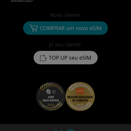
Novo cliente:
COMPRAR um novo eSIM
Já sou cliente:
TOP UP seu eSIM