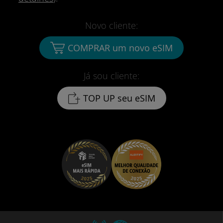
Novo cliente:
COMPRAR um novo eSIM
Já sou cliente:
TOP UP seu eSIM