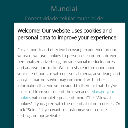
Mundial
Conectividade celular mundial de
alta qualidade em mais de 200
Welcome! Our website uses cookies and
destinos
personal data to improve your experience
For a smooth and effective browsing experience on our
website, we use cookies to personalise content, deliver
personalised advertising, provide social media features
and analyse our traffic. We also share information about
Custo-benefício
your use of our site with our social media, advertising and
analytics partners who may combine it with other
Até 90% mais barato do que as
information that you've provided to them or that they've
tarifas de roaming de sua
collected from your use of their services.
Manage your
operadora atual
cookies
with complete peace of mind. Click "Allow all
cookies" if you agree with the use of all of our cookies. Or
click "Select" if you want to customise your cookie
settings on our website.