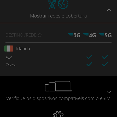
Mostrar
redes e cobertura
DESTINO
/REDE
(S)
Irlanda
EIR
Three
Verifique
os dispositivos compatíveis
com o eSIM