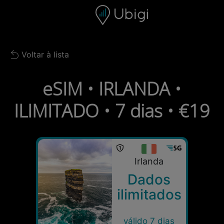
Skip to content
Conteúdo
Barra de navegação
Rodapé
Voltar à lista
Back to list
eSIM • IRLANDA •
ILIMITADO • 7 dias • €19
Irlanda
Dados
ilimitados
válido 7 dias