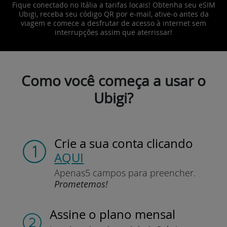
Fique conectado no Itália a tarifas locais! Obtenha seu eSIM
Ubigi, receba seu código QR por e-mail, ative-o antes da
viagem e comece a desfrutar de acesso à internet sem
interrupções assim que aterrissar!
Como você começa a usar o
Ubigi?
Crie a sua conta
clicando
AQUI
Apenas
5 campos para preencher.
Prometemos!
Assine
o plano mensal