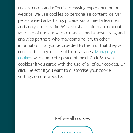
Até 90% mais barato do que as
For a smooth and effective browsing experience on our
tarifas de roaming de sua
website, we use cookies to personalise content, deliver
operadora atual
personalised advertising, provide social media features
and analyse our traffic. We also share information about
your use of our site with our social media, advertising and
analytics partners who may combine it with other
information that you've provided to them or that they've
collected from your use of their services.
Manage your
cookies
with complete peace of mind. Click "Allow all
Fácil recarga
cookies" if you agree with the use of all of our cookies. Or
Em qualquer lugar por meio do
click "Select" if you want to customise your cookie
aplicativo Ubigi, mesmo sem Wi-Fi
settings on our website.
ou dados restantes
Refuse all cookies
Sem esforço