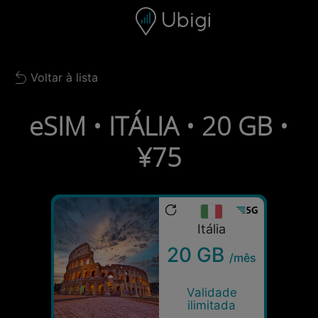
Skip to content
Conteúdo
Barra de navegação
Rodapé
Voltar à lista
Back to list
eSIM • ITÁLIA • 20 GB •
¥75
Itália
20 GB
/mês
Validade
ilimitada