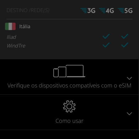
DESTINO
/REDE
(S)
Itália
Iliad
WindTre
Verifique
os dispositivos compatíveis
com o eSIM
Como usar