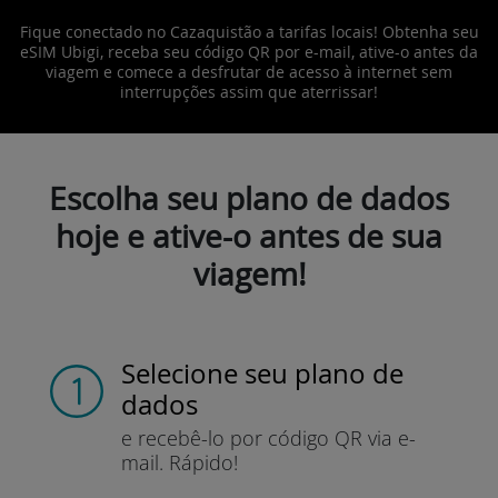
Fique conectado no Cazaquistão a tarifas locais! Obtenha seu
eSIM Ubigi, receba seu código QR por e-mail, ative-o antes da
viagem e comece a desfrutar de acesso à internet sem
interrupções assim que aterrissar!
Escolha seu plano de dados
hoje e ative-o antes de sua
viagem!
Selecione seu plano de
dados
e recebê-lo por
código QR via e-
mail.
Rápido!