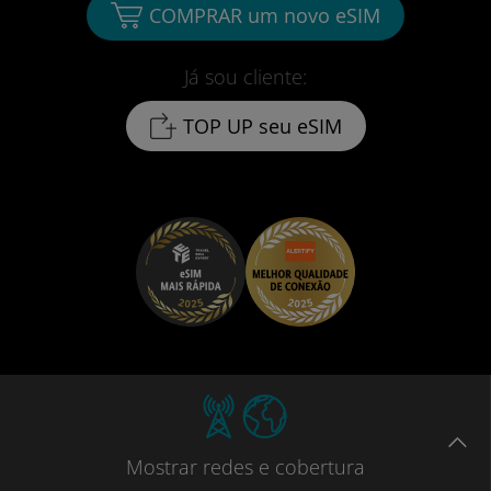
COMPRAR um novo eSIM
Já sou cliente:
TOP UP seu eSIM
Mostrar
redes e cobertura