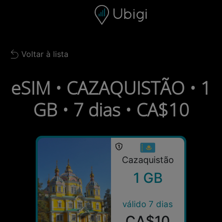
Skip to content
Conteúdo
Barra de navegação
Rodapé
Voltar à lista
Back to list
eSIM • CAZAQUISTÃO • 1
GB • 7 dias • CA$10
Cazaquistão
1 GB
válido 7 dias
CA$10