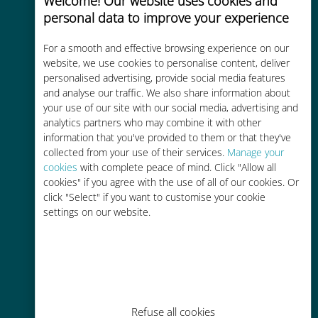
Welcome! Our website uses cookies and
personal data to improve your experience
Custo-benefício
For a smooth and effective browsing experience on our
Até 90% mais barato do que as
website, we use cookies to personalise content, deliver
personalised advertising, provide social media features
tarifas de roaming de sua
and analyse our traffic. We also share information about
operadora atual
your use of our site with our social media, advertising and
analytics partners who may combine it with other
information that you've provided to them or that they've
collected from your use of their services.
Manage your
cookies
with complete peace of mind. Click "Allow all
cookies" if you agree with the use of all of our cookies. Or
Fácil recarga
click "Select" if you want to customise your cookie
settings on our website.
Em qualquer lugar por meio do
aplicativo Ubigi, mesmo sem Wi-Fi
ou dados restantes
Refuse all cookies