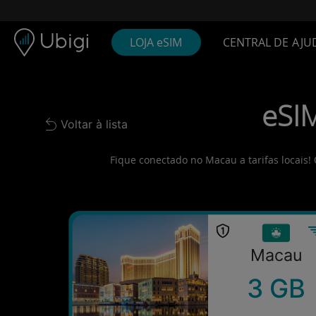
Skip to content
Conteúdo
Barra de navegação
Rodapé
LOJA eSIM
CENTRAL DE AJU
eSIM
Voltar à lista
Back to list
Fique conectado no Macau a tarifas locais!
Macau
3 GB