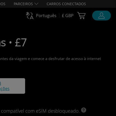
IOS
PARCEIROS
CARROS CONECTADOS
Cart Ubigi
Português
£ GBP
s • £7
antes da viagem e comece a desfrutar de acesso à internet
4
ações
vo compatível com eSIM desbloqueado.