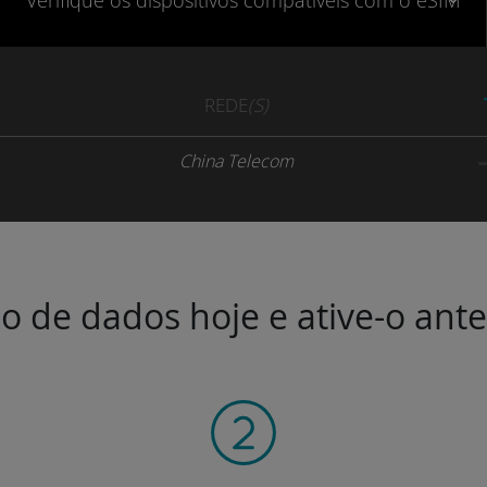
Verifique
os dispositivos compatíveis
com o eSIM
REDE
(S)
China Telecom
o de dados hoje e ative-o ant