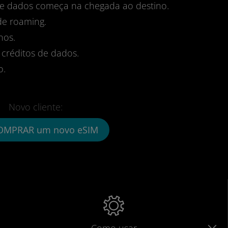
 de dados começa na chegada ao destino.
de roaming.
nos.
 créditos de dados.
o.
Novo cliente:
OMPRAR um novo eSIM