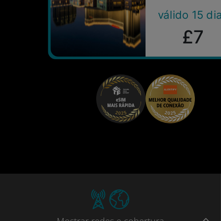
válido 15 di
£7