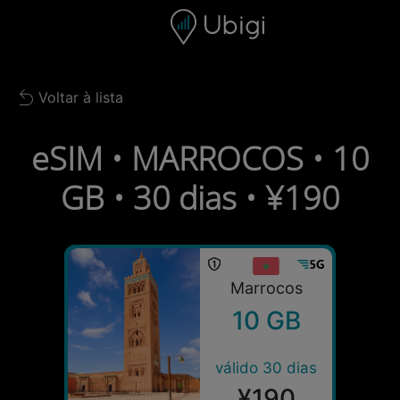
Skip to content
Conteúdo
Barra de navegação
Rodapé
Voltar à lista
Back to list
eSIM • MARROCOS • 10
GB • 30 dias • ¥190
Marrocos
10 GB
válido 30 dias
¥190