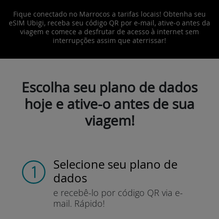
Fique conectado no Marrocos a tarifas locais! Obtenha seu
eSIM Ubigi, receba seu código QR por e-mail, ative-o antes da
viagem e comece a desfrutar de acesso à internet sem
interrupções assim que aterrissar!
Escolha seu plano de dados
hoje e ative-o antes de sua
viagem!
Selecione seu plano de
dados
e recebê-lo por
código QR via e-
mail.
Rápido!