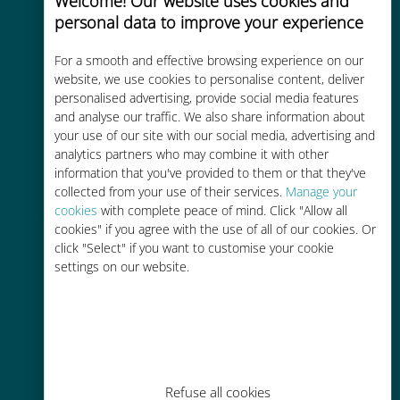
Welcome! Our website uses cookies and
personal data to improve your experience
Custo-benefício
For a smooth and effective browsing experience on our
Até 90% mais barato do que as
website, we use cookies to personalise content, deliver
personalised advertising, provide social media features
tarifas de roaming de sua
and analyse our traffic. We also share information about
operadora atual
your use of our site with our social media, advertising and
analytics partners who may combine it with other
information that you've provided to them or that they've
collected from your use of their services.
Manage your
cookies
with complete peace of mind. Click "Allow all
cookies" if you agree with the use of all of our cookies. Or
Fácil recarga
click "Select" if you want to customise your cookie
settings on our website.
Em qualquer lugar por meio do
aplicativo Ubigi, mesmo sem Wi-Fi
ou dados restantes
Refuse all cookies