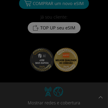
COMPRAR um novo eSIM
Já sou cliente:
TOP UP seu eSIM
Mostrar
redes e cobertura