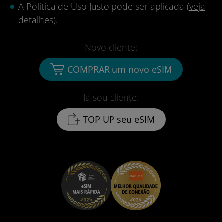
A Política de Uso Justo pode ser aplicada (
veja
detalhes
).
Novo cliente:
COMPRAR um novo eSIM
Já sou cliente:
TOP UP seu eSIM