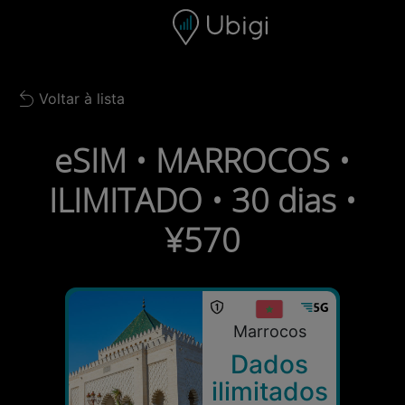
Skip to content
Conteúdo
Barra de navegação
Rodapé
Voltar à lista
Back to list
eSIM • MARROCOS •
ILIMITADO • 30 dias •
¥570
Marrocos
Dados
ilimitados