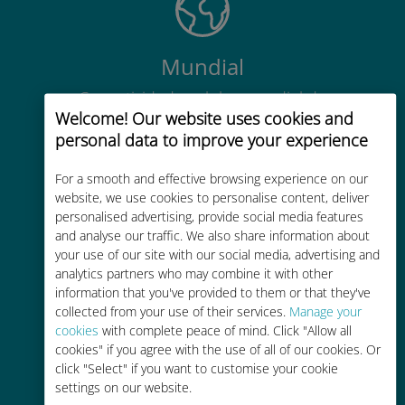
Mundial
Conectividade celular mundial de
Welcome! Our website uses cookies and
alta qualidade em mais de 200
personal data to improve your experience
destinos
For a smooth and effective browsing experience on our
website, we use cookies to personalise content, deliver
personalised advertising, provide social media features
and analyse our traffic. We also share information about
your use of our site with our social media, advertising and
Custo-benefício
analytics partners who may combine it with other
information that you've provided to them or that they've
Até 90% mais barato do que as
collected from your use of their services.
Manage your
tarifas de roaming de sua
cookies
with complete peace of mind. Click "Allow all
operadora atual
cookies" if you agree with the use of all of our cookies. Or
click "Select" if you want to customise your cookie
settings on our website.