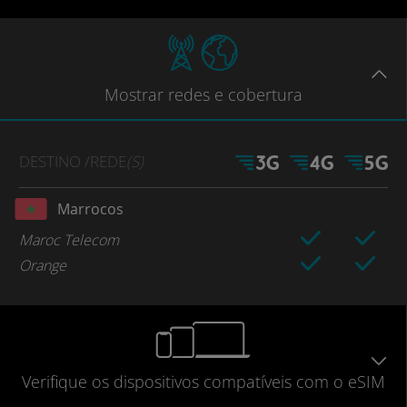
Mostrar
redes e cobertura
DESTINO
/REDE
(S)
Marrocos
Maroc Telecom
Orange
Verifique
os dispositivos compatíveis
com o eSIM