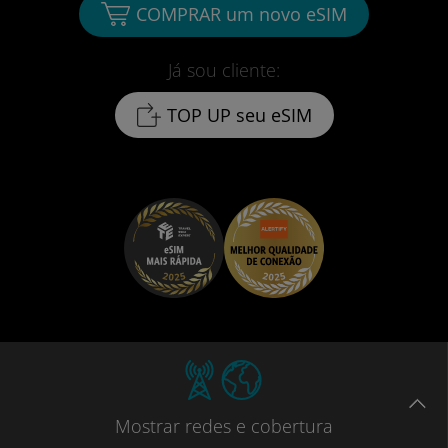
COMPRAR um novo eSIM
Já sou cliente:
TOP UP seu eSIM
Mostrar
redes e cobertura