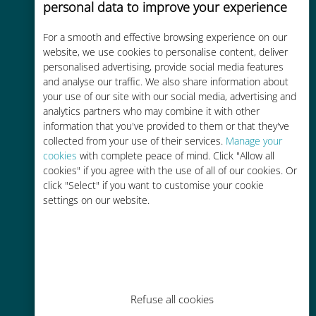
personal data to improve your experience
Custo-benefício
For a smooth and effective browsing experience on our
Até 90% mais barato do que as
website, we use cookies to personalise content, deliver
tarifas de roaming de sua
personalised advertising, provide social media features
operadora atual
and analyse our traffic. We also share information about
your use of our site with our social media, advertising and
analytics partners who may combine it with other
information that you've provided to them or that they've
collected from your use of their services.
Manage your
cookies
with complete peace of mind. Click "Allow all
cookies" if you agree with the use of all of our cookies. Or
Fácil recarga
click "Select" if you want to customise your cookie
Em qualquer lugar por meio do
settings on our website.
aplicativo Ubigi, mesmo sem Wi-Fi
ou dados restantes
Refuse all cookies