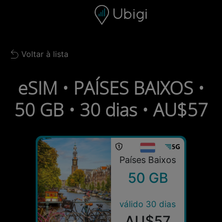
Skip to content
Conteúdo
Barra de navegação
Rodapé
Voltar à lista
Back to list
eSIM • PAÍSES BAIXOS •
50 GB • 30 dias • AU$57
Países Baixos
50 GB
válido 30 dias
AU$57