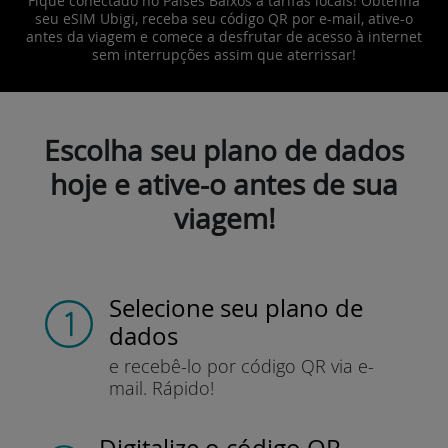
Fique conectado no Países Baixos a tarifas locais! Obtenha
seu eSIM Ubigi, receba seu código QR por e-mail, ative-o
antes da viagem e comece a desfrutar de acesso à internet
sem interrupções assim que aterrissar!
Escolha seu plano de dados
hoje e ative-o antes de sua
viagem!
Selecione seu plano de
dados
e recebê-lo por
código QR via e-
mail.
Rápido!
Digitalize o código QR