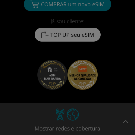
COMPRAR um novo eSIM
Já sou cliente:
TOP UP seu eSIM
Mostrar
redes e cobertura