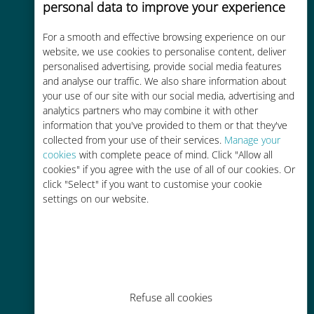
personal data to improve your experience
Custo-benefício
For a smooth and effective browsing experience on our
Até 90% mais barato do que as
website, we use cookies to personalise content, deliver
tarifas de roaming de sua
personalised advertising, provide social media features
operadora atual
and analyse our traffic. We also share information about
your use of our site with our social media, advertising and
analytics partners who may combine it with other
information that you've provided to them or that they've
collected from your use of their services.
Manage your
cookies
with complete peace of mind. Click "Allow all
cookies" if you agree with the use of all of our cookies. Or
Fácil recarga
click "Select" if you want to customise your cookie
Em qualquer lugar por meio do
settings on our website.
aplicativo Ubigi, mesmo sem Wi-Fi
ou dados restantes
Refuse all cookies