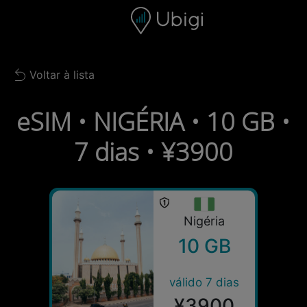
Skip to content
Conteúdo
Barra de navegação
Rodapé
Voltar à lista
Back to list
eSIM • NIGÉRIA • 10 GB •
7 dias • ¥3900
Nigéria
10 GB
válido 7 dias
¥3900