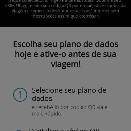
Fique conectado no Nigéria a tarifas locais! Obtenha seu
eSIM Ubigi, receba seu código QR por e-mail, ative-o antes da
viagem e comece a desfrutar de acesso à internet sem
interrupções assim que aterrissar!
Escolha seu plano de dados
hoje e ative-o antes de sua
viagem!
Selecione seu plano de
dados
e recebê-lo por
código QR via e-
mail.
Rápido!
Digitalize o código QR