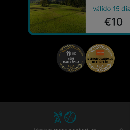
válido 15 di
€10