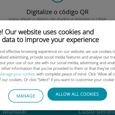
Digitalize o código QR
para ativar o plano de dados e instalar o Ubigi
eSIM.
 Our website uses cookies and
Simples!
 data to improve your experience
nd effective browsing experience on our website, we use cookies t
lised advertising, provide social media features and analyse our tra
out your use of our site with our social media, advertising and ana
o eSIM internacional da Ubigi 
 other information that you've provided to them or that they've co
Manage your cookies
with complete peace of mind. Click "Allow all c
of our cookies. Or click "Select" if you want to customise your cookie
ALLOW ALL COOKIES
MANAGE
Mundial
Custo-benefí