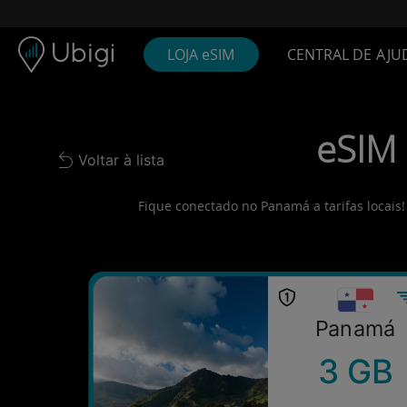
Skip to content
Conteúdo
Barra de navegação
Rodapé
LOJA eSIM
CENTRAL DE AJU
eSIM 
Voltar à lista
Back to list
Fique conectado no Panamá a tarifas locais!
Panamá
3 GB