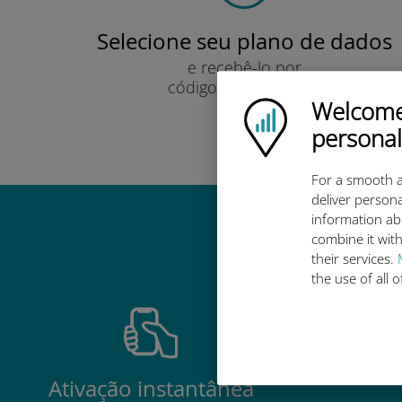
Selecione seu plano de dados
e recebê-lo por
código QR via e-mail.
Welcome!
Rápido!
Ubigi logo
personal
For a smooth a
deliver persona
information ab
Por que 
combine it with
their services.
the use of all 
Ativação instantânea