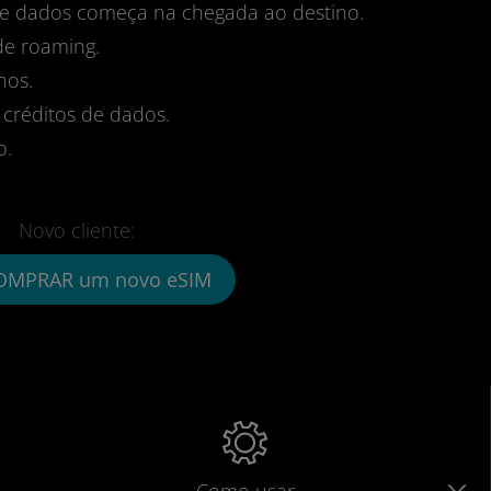
 de dados começa na chegada ao destino.
de roaming.
nos.
 créditos de dados.
o.
Novo cliente:
OMPRAR um novo eSIM