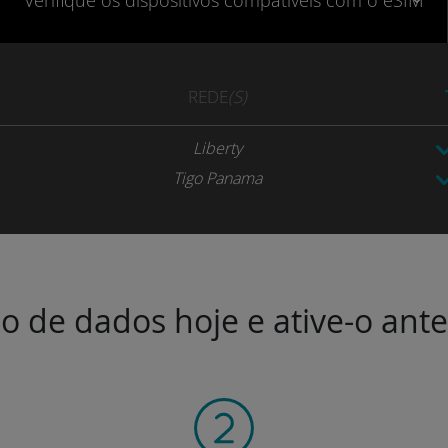
Verifique
os dispositivos compatíveis
com o eSIM
REDE
(S)
Liberty
Tigo Panama
o de dados hoje e ative-o ant