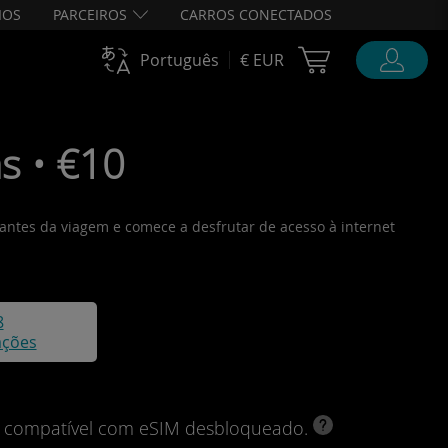
IOS
PARCEIROS
CARROS CONECTADOS
Cart Ubigi
Português
€ EUR
s • €10
 antes da viagem e comece a desfrutar de acesso à internet
8
ações
vo compatível com eSIM desbloqueado.