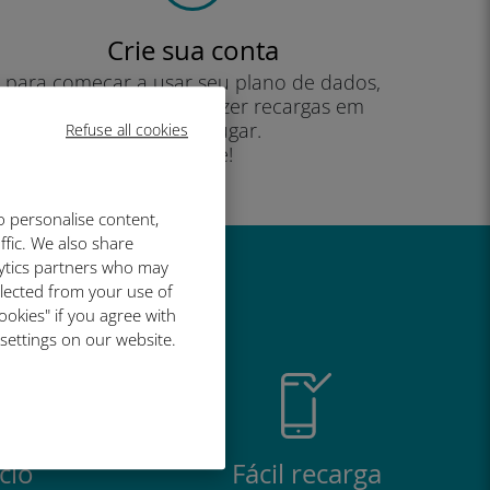
Crie sua conta
para começar a usar seu plano de dados,
verificar seu saldo e fazer recargas em
qualquer lugar.
Refuse all cookies
Desfrute!
o personalise content,
ffic. We also share
lytics partners who may
é tão bom
llected from your use of
ookies" if you agree with
 settings on our website.
cio
Fácil recarga