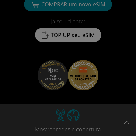
COMPRAR um novo eSIM
Já sou cliente:
TOP UP seu eSIM
Mostrar
redes e cobertura