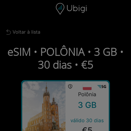
Skip to content
Conteúdo
Barra de navegação
Rodapé
Voltar à lista
Back to list
eSIM • POLÔNIA • 3 GB •
30 dias • €5
Polônia
3 GB
válido 30 dias
€5