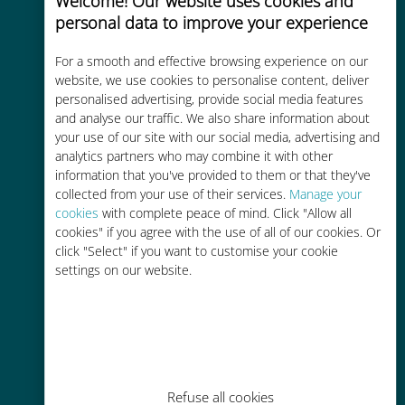
Welcome! Our website uses cookies and
personal data to improve your experience
Custo-benefício
For a smooth and effective browsing experience on our
Até 90% mais barato do que as
website, we use cookies to personalise content, deliver
personalised advertising, provide social media features
tarifas de roaming de sua
and analyse our traffic. We also share information about
operadora atual
your use of our site with our social media, advertising and
analytics partners who may combine it with other
information that you've provided to them or that they've
collected from your use of their services.
Manage your
cookies
with complete peace of mind. Click "Allow all
cookies" if you agree with the use of all of our cookies. Or
Fácil recarga
click "Select" if you want to customise your cookie
settings on our website.
Em qualquer lugar por meio do
aplicativo Ubigi, mesmo sem Wi-Fi
ou dados restantes
Refuse all cookies