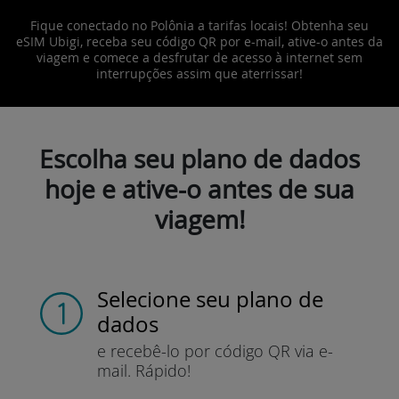
Fique conectado no Polônia a tarifas locais! Obtenha seu
eSIM Ubigi, receba seu código QR por e-mail, ative-o antes da
viagem e comece a desfrutar de acesso à internet sem
interrupções assim que aterrissar!
Escolha seu plano de dados
hoje e ative-o antes de sua
viagem!
Selecione seu plano de
dados
e recebê-lo por
código QR via e-
mail.
Rápido!