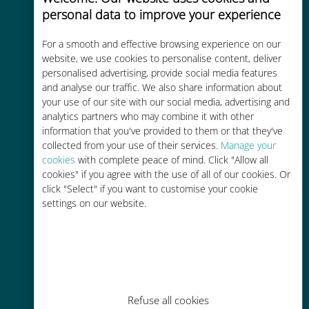
Ativação instantânea
personal data to improve your experience
Receba um código QR por e-mail
em minutos e escaneie-o
For a smooth and effective browsing experience on our
website, we use cookies to personalise content, deliver
personalised advertising, provide social media features
and analyse our traffic. We also share information about
your use of our site with our social media, advertising and
analytics partners who may combine it with other
information that you've provided to them or that they've
Mundial
collected from your use of their services.
Manage your
cookies
with complete peace of mind. Click "Allow all
Conectividade celular mundial de
cookies" if you agree with the use of all of our cookies. Or
alta qualidade em mais de 200
click "Select" if you want to customise your cookie
destinos
settings on our website.
Custo-benefício
Refuse all cookies