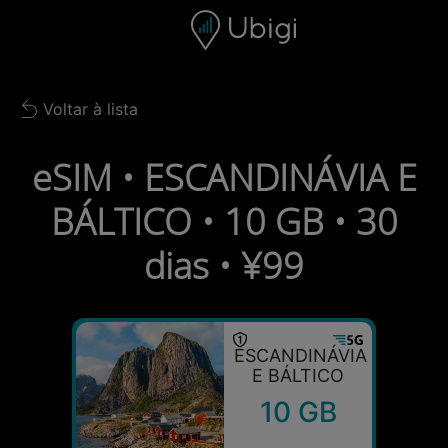
Skip to content
Conteúdo
Barra de navegação
Rodapé
Voltar à lista
Back to list
eSIM • ESCANDINÁVIA E
BÁLTICO • 10 GB • 30
dias • ¥99
ESCANDINÁVIA
E BÁLTICO
10 GB