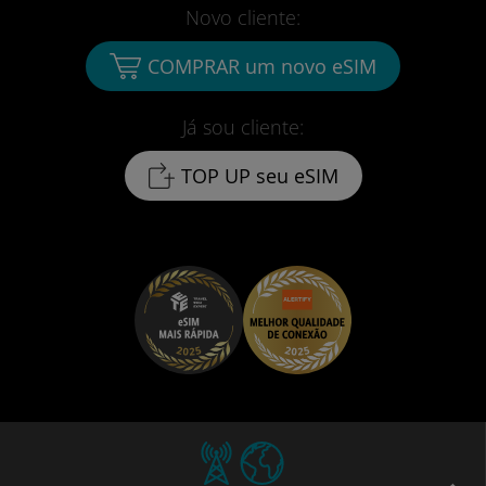
Novo cliente:
COMPRAR um novo eSIM
Já sou cliente:
TOP UP seu eSIM