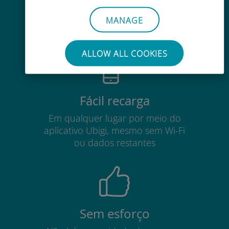
Até 90% mais barato do que as
tarifas de roaming de sua
MANAGE
operadora atual
ALLOW ALL COOKIES
Fácil recarga
Em qualquer lugar por meio do
aplicativo Ubigi, mesmo sem Wi-Fi
ou dados restantes
Sem esforço