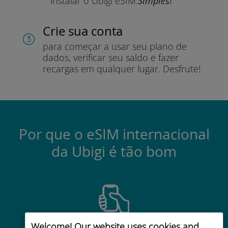
instalar o Ubigi eSIM.
Simples!
Crie sua conta
para começar a usar seu plano de
dados, verificar seu saldo e fazer
recargas em qualquer lugar.
Desfrute!
Por que o eSIM internacional
da Ubigi é tão bom
Welcome! Our website uses cookies and