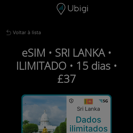
Skip to content
Conteúdo
Barra de navegação
Rodapé
Voltar à lista
Back to list
eSIM • SRI LANKA •
ILIMITADO • 15 dias •
£37
Sri Lanka
Dados
ilimitados