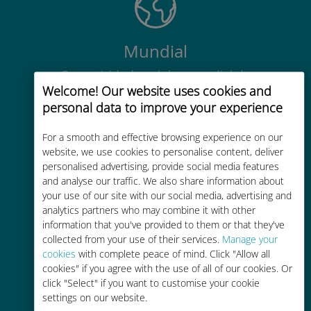
Mundial
Conectividade celular mundial de
Welcome! Our website uses cookies and
alta qualidade em mais de 200
personal data to improve your experience
destinos
For a smooth and effective browsing experience on our
website, we use cookies to personalise content, deliver
personalised advertising, provide social media features
and analyse our traffic. We also share information about
your use of our site with our social media, advertising and
Custo-benefício
analytics partners who may combine it with other
information that you've provided to them or that they've
Até 90% mais barato do que as
collected from your use of their services.
Manage your
tarifas de roaming de sua
cookies
with complete peace of mind. Click "Allow all
operadora atual
cookies" if you agree with the use of all of our cookies. Or
click "Select" if you want to customise your cookie
settings on our website.