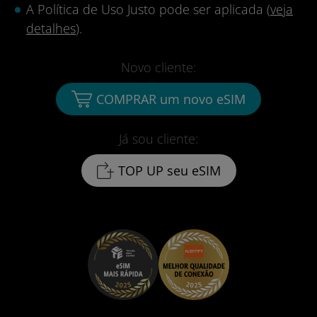
A Política de Uso Justo pode ser aplicada (
veja
detalhes
).
Novo cliente:
COMPRAR um novo eSIM
Já sou cliente:
TOP UP seu eSIM