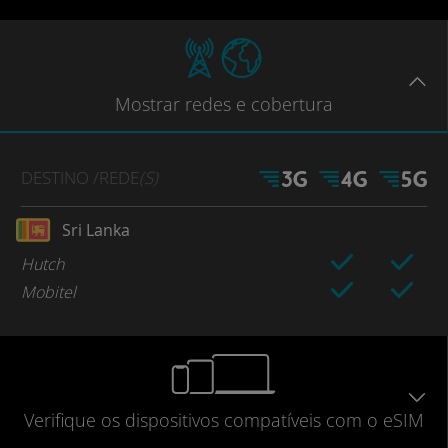
Mostrar
redes e cobertura
DESTINO
/REDE
(S)
Sri Lanka
Hutch
Mobitel
Verifique
os dispositivos compatíveis
com o eSIM